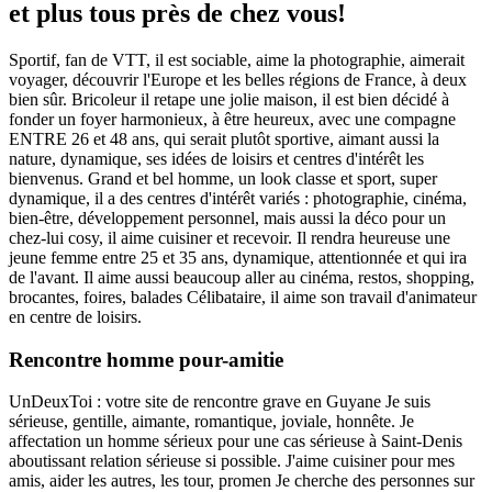
et plus tous près de chez vous!
Sportif, fan de VTT, il est sociable, aime la photographie, aimerait
voyager, découvrir l'Europe et les belles régions de France, à deux
bien sûr. Bricoleur il retape une jolie maison, il est bien décidé à
fonder un foyer harmonieux, à être heureux, avec une compagne
ENTRE 26 et 48 ans, qui serait plutôt sportive, aimant aussi la
nature, dynamique, ses idées de loisirs et centres d'intérêt les
bienvenus. Grand et bel homme, un look classe et sport, super
dynamique, il a des centres d'intérêt variés : photographie, cinéma,
bien-être, développement personnel, mais aussi la déco pour un
chez-lui cosy, il aime cuisiner et recevoir. Il rendra heureuse une
jeune femme entre 25 et 35 ans, dynamique, attentionnée et qui ira
de l'avant. Il aime aussi beaucoup aller au cinéma, restos, shopping,
brocantes, foires, balades Célibataire, il aime son travail d'animateur
en centre de loisirs.
Rencontre homme pour-amitie
UnDeuxToi : votre site de rencontre grave en Guyane Je suis
sérieuse, gentille, aimante, romantique, joviale, honnête. Je
affectation un homme sérieux pour une cas sérieuse à Saint-Denis
aboutissant relation sérieuse si possible. J'aime cuisiner pour mes
amis, aider les autres, les tour, promen Je cherche des personnes sur