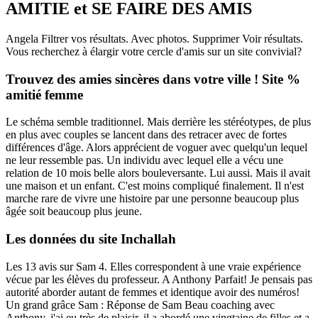
AMITIE et SE FAIRE DES AMIS
Angela Filtrer vos résultats. Avec photos. Supprimer Voir résultats.
Vous recherchez à élargir votre cercle d'amis sur un site convivial?
Trouvez des amies sincères dans votre ville ! Site %
amitié femme
Le schéma semble traditionnel. Mais derrière les stéréotypes, de plus
en plus avec couples se lancent dans des retracer avec de fortes
différences d'âge. Alors apprécient de voguer avec quelqu'un lequel
ne leur ressemble pas. Un individu avec lequel elle a vécu une
relation de 10 mois belle alors bouleversante. Lui aussi. Mais il avait
une maison et un enfant. C'est moins compliqué finalement. Il n'est
marche rare de vivre une histoire par une personne beaucoup plus
âgée soit beaucoup plus jeune.
Les données du site Inchallah
Les 13 avis sur Sam 4. Elles correspondent à une vraie expérience
vécue par les élèves du professeur. A Anthony Parfait! Je pensais pas
autorité aborder autant de femmes et identique avoir des numéros!
Un grand grâce Sam : Réponse de Sam Beau coaching avec
Anthony, j'ai eu très de plaisir, il a abordé une vingtaine de filles et a