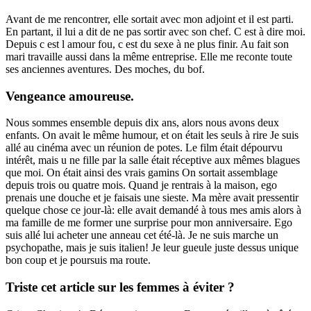
Avant de me rencontrer, elle sortait avec mon adjoint et il est parti.
En partant, il lui a dit de ne pas sortir avec son chef. C est à dire moi.
Depuis c est l amour fou, c est du sexe à ne plus finir. Au fait son
mari travaille aussi dans la même entreprise. Elle me reconte toute
ses anciennes aventures. Des moches, du bof.
Vengeance amoureuse.
Nous sommes ensemble depuis dix ans, alors nous avons deux
enfants. On avait le même humour, et on était les seuls à rire Je suis
allé au cinéma avec un réunion de potes. Le film était dépourvu
intérêt, mais u ne fille par la salle était réceptive aux mêmes blagues
que moi. On était ainsi des vrais gamins On sortait assemblage
depuis trois ou quatre mois. Quand je rentrais à la maison, ego
prenais une douche et je faisais une sieste. Ma mère avait pressentir
quelque chose ce jour-là: elle avait demandé à tous mes amis alors à
ma famille de me former une surprise pour mon anniversaire. Ego
suis allé lui acheter une anneau cet été-là. Je ne suis marche un
psychopathe, mais je suis italien! Je leur gueule juste dessus unique
bon coup et je poursuis ma route.
Triste cet article sur les femmes à éviter ?