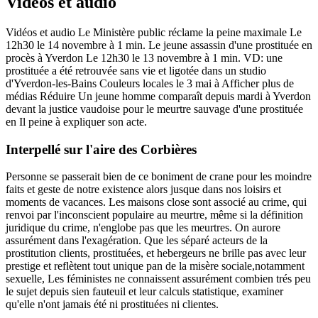
Vidéos et audio
Vidéos et audio Le Ministère public réclame la peine maximale Le
12h30 le 14 novembre à 1 min. Le jeune assassin d'une prostituée en
procès à Yverdon Le 12h30 le 13 novembre à 1 min. VD: une
prostituée a été retrouvée sans vie et ligotée dans un studio
d'Yverdon-les-Bains Couleurs locales le 3 mai à Afficher plus de
médias Réduire Un jeune homme comparaît depuis mardi à Yverdon
devant la justice vaudoise pour le meurtre sauvage d'une prostituée
en Il peine à expliquer son acte.
Interpellé sur l'aire des Corbières
Personne se passerait bien de ce boniment de crane pour les moindre
faits et geste de notre existence alors jusque dans nos loisirs et
moments de vacances. Les maisons close sont associé au crime, qui
renvoi par l'inconscient populaire au meurtre, même si la définition
juridique du crime, n'englobe pas que les meurtres. On aurore
assurément dans l'exagération. Que les séparé acteurs de la
prostitution clients, prostituées, et hebergeurs ne brille pas avec leur
prestige et reflètent tout unique pan de la misère sociale,notamment
sexuelle, Les féministes ne connaissent assurément combien trés peu
le sujet depuis sien fauteuil et leur calculs statistique, examiner
qu'elle n'ont jamais été ni prostituées ni clientes.