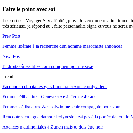
Faire le point avec soi
Les sorties.. Voyager Si y affinité , plus.. Je veux une relation im
très sérieuse, je répond au , faite personnalité signe et vous ne serez 
Prev Post
Femme libérale à la recherche dun homme masochiste annonces
Next Post
Endroits où les filles communiquent pour le sexe
Trend
Facebook célibataires gars fumé transexuelle polyvalent
Femme célibataire à Geneve sexe à lâge de 49 ans
Femmes célibataires Wetaskiwin me tenir compagnie pour vous
Rencontres en ligne damour Polynesie nest pas à la portée de tout le
Agences matrimoniales à Zurich mais tu dois être noir