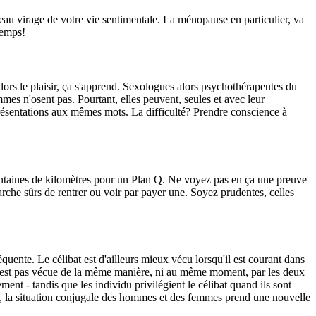
eau virage de votre vie sentimentale. La ménopause en particulier, va
temps!
r alors le plaisir, ça s'apprend. Sexologues alors psychothérapeutes du
mmes n'osent pas. Pourtant, elles peuvent, seules et avec leur
présentations aux mêmes mots. La difficulté? Prendre conscience à
 centaines de kilomètres pour un Plan Q. Ne voyez pas en ça une preuve
che sûrs de rentrer ou voir par payer une. Soyez prudentes, celles
équente. Le célibat est d'ailleurs mieux vécu lorsqu'il est courant dans
 n'est pas vécue de la même manière, ni au même moment, par les deux
ment - tandis que les individu privilégient le célibat quand ils sont
 âge, la situation conjugale des hommes et des femmes prend une nouvelle