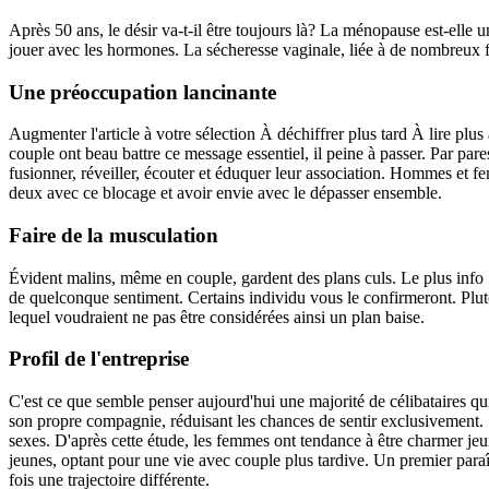
Après 50 ans, le désir va-t-il être toujours là? La ménopause est-ell
jouer avec les hormones. La sécheresse vaginale, liée à de nombreux fa
Une préoccupation lancinante
Augmenter l'article à votre sélection À déchiffrer plus tard À lire plus 
couple ont beau battre ce message essentiel, il peine à passer. Par pare
fusionner, réveiller, écouter et éduquer leur association. Hommes et 
deux avec ce blocage et avoir envie avec le dépasser ensemble.
Faire de la musculation
Évident malins, même en couple, gardent des plans culs. Le plus info 
de quelconque sentiment. Certains individu vous le confirmeront. Plut
lequel voudraient ne pas être considérées ainsi un plan baise.
Profil de l'entreprise
C'est ce que semble penser aujourd'hui une majorité de célibataires qui 
son propre compagnie, réduisant les chances de sentir exclusivement.
sexes. D'après cette étude, les femmes ont tendance à être charmer jeune
jeunes, optant pour une vie avec couple plus tardive. Un premier paraît
fois une trajectoire différente.