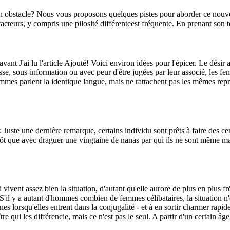
e un obstacle? Nous vous proposons quelques pistes pour aborder ce nouv
cteurs, y compris une pilosité différenteest fréquente. En prenant son 
avant J'ai lu l'article Ajouté! Voici environ idées pour l'épicer. Le dési
sse, sous-information ou avec peur d'être jugées par leur associé, les fe
femmes parlent la identique langue, mais ne rattachent pas les mêmes re
: Juste une dernière remarque, certains individu sont prêts à faire des
ôt que avec draguer une vingtaine de nanas par qui ils ne sont même mar
vivent assez bien la situation, d'autant qu'elle aurore de plus en plus fr
 S'il y a autant d'hommes combien de femmes célibataires, la situation
s lorsqu'elles entrent dans la conjugalité - et à en sortir charmer rapide
re qui les différencie, mais ce n'est pas le seul. A partir d'un certain