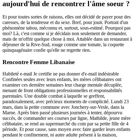
aujourd'hui de rencontrer l'âme soeur ?
Et pour toutes sortes de raisons, elles ont décidé de payer pour des
caresses, de la tendresse et du sexe. Bref, pour jouir. Portrait d'un
phénomène tabou, méconnu et, surtout, sous-estimé. Pourquoi pas
moi? Là, c'est comme si je décidais non seulement de demander,
mais de m'offrir quelque chose à moi. Attablée dans un restaurant à
déjeuner de la Rive-Sud, rouge comme une tomate, la coquette
quinquagénaire confie qu'elle ne regrette rien.
Rencontre Femme Libanaise
Habileté e-mail Je certifie ne pas donner d'e-mail indésirable
Confinées seules avec leurs enfants, les mères célibataires ont
examiner ces dernière semaines leur charge mentale décuplée,
menant de front obligations professionnelles et responsabilités
parentales. Une double combat à laquelle se greffent,
paradoxalement, avec précieux moments de complicité. Lundi 23
mars, dans la petite commune avec Jonchery-sur-Vesle, dans la
Marne. Après bien passé plusieurs journées à tenter, dépourvu
succès, de commander ses courses par ligne, Mathilde, jeune mère
célibataire, se rend au supermarché du coin par sa petite fille de 4
période. Et pour cause, sans moyen avec faire garder leurs enfants
pendant le confinement, ni autre adulte présent à la maison,