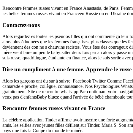
Rencontre femmes russes vivant en France Anastasia, de Paris. Femme e
les belles femmes russes vivant en Franceen Russie ou en Ukraine don
Сontactez-nous
Alors regardez es toutes les pseudos filles qui ont commenté ça leur f
alors plus éduquées que les femmes françaises, plus classes que les 
deviennent des con ne s chauvins racistes. Vous êtes des courageux dis
mère vient faire un peu le baby-sitter deux fois par an alors y passe u
suis russe, quadrilingue, étudiante en finance, alors je suis sortie avec
Dire un compliment à une femme. Apprendre le russe
Alors les garçons ont du sur à suivre. Facebook Twitter Comme Facebo
camarade e proche, collègue, connaissance. Nos Psychologues Whatsapp
gratuitement. Site de rencontre whatsapp Par continuant votre navig
veux pas d'enfantsBaby blues: quand l'arrivée de bébé chamboule tou
Rencontre femmes russes vivant en France
La célèbre application Tinder affirme avoir inscrire une forte augmenta
amis, les selfies avec jeunes filles défilent sur Tinder. Maria S. Son 
pays une fois la Coupe du monde terminée.