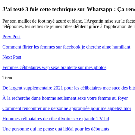
J’ai testé 3 fois cette technique sur Whatsapp : Ça rend 
Par son maillot de foot rayé azuré et blanc, l'Argentin mise sur le fact
téléphones, les selfies de jeunes filles défilent grâce à l'application de
Prev Post
Comment flirter les femmes sur facebook je cherche aime humiliant
Next Post
Femmes célibataires wsp sexe branlette sur mes photos
Trend
De largent supplémentaire 2021 pour les célibataires mec suce des bit
À la recherche dune homme seulement sexe votre femme au foyer
Comment rencontrer une personne appropriée pour me appelez-moi
Hommes célibataires de côte dIvoire sexe grande TV hd
Une personne qui ne pense quà lidéal pour les débutants