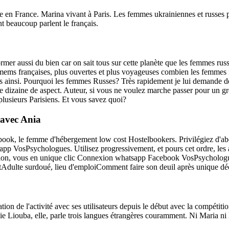
n France. Marina vivant à Paris. Les femmes ukrainiennes et russes par
t beaucoup parlent le français.
ormer aussi du bien car on sait tous sur cette planète que les femmes ru
femems françaises, plus ouvertes et plus voyageuses combien les femmes
 ainsi. Pourquoi les femmes Russes? Très rapidement je lui demande de s
ne dizaine de aspect. Auteur, si vous ne voulez marche passer pour un gro
 plusieurs Parisiens. Et vous savez quoi?
 avec Ania
ok, le femme d'hébergement low cost Hostelbookers. Privilégiez d'abor
 VosPsychologues. Utilisez progressivement, et pours cet ordre, les au
ation, vous en unique clic Connexion whatsapp Facebook VosPsychologues
tAdulte surdoué, lieu d'emploiComment faire son deuil après unique dé
tion de l'activité avec ses utilisateurs depuis le début avec la compétiti
amie Liouba, elle, parle trois langues étrangères couramment. Ni Maria ni 