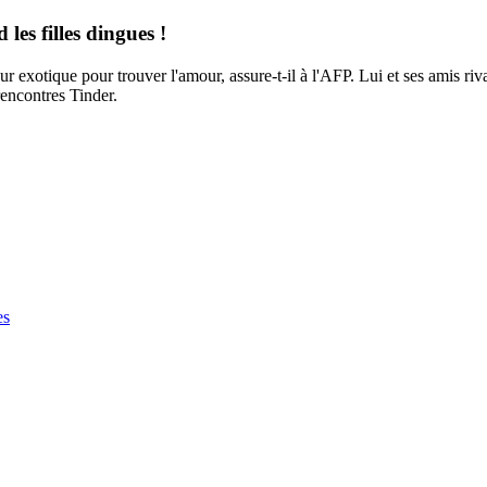
les filles dingues !
eur exotique pour trouver l'amour, assure-t-il à l'AFP. Lui et ses amis ri
 rencontres Tinder.
es