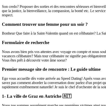
Son credo? Proposer des sorties et des rencontres sérieuses et bienveil
que la justice, la bienveillance, la compassion, la bonté etc. Le servic
respect.
Comment trouver une femme pour un soir ?
Bonheur Que faire à la Saint-Valentin quand on est célibataire? La S
Formulaire de recherche
Nous avons bien pris vos attentes avec voyage en compte et nous souha
vacances célibataire? Mais tour celibataire ne signifie pas obligatoire
Vous êtes prêt à découvrir votre âme soeur?
Premier message site de rencontre : Le guide ultime
Ego vous accueille dès votre arrivée au Speed Dating! Après vous avoir
savez pas comment aborder la conversation donc parlez d'un projet qui 
rapidement extrêmement naturelle! Je suis le chef d'orchestre de la soi
1- La ville de Graz en Autriche 🇦🇹
Nous pas sommes assurément marche ses premières victimes ainsi nous