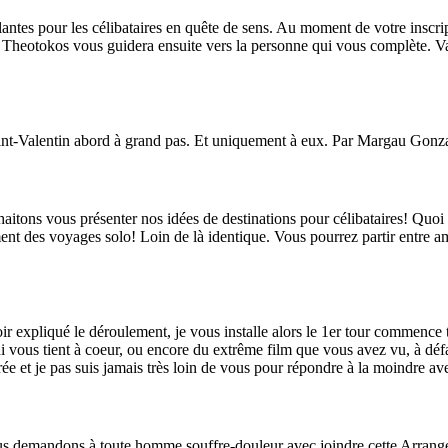
lantes pour les célibataires en quête de sens. Au moment de votre inscrip
e Theotokos vous guidera ensuite vers la personne qui vous complète. Vane
aint-Valentin abord à grand pas. Et uniquement à eux. Par Margau Gonz
itons vous présenter nos idées de destinations pour célibataires! Quoi
ment des voyages solo! Loin de là identique. Vous pourrez partir entre am
 expliqué le déroulement, je vous installe alors le 1er tour commence t
vous tient à coeur, ou encore du extrême film que vous avez vu, à défau
rée et je pas suis jamais très loin de vous pour répondre à la moindre av
 demandons à toute homme souffre-douleur avec joindre cette Arrangeme