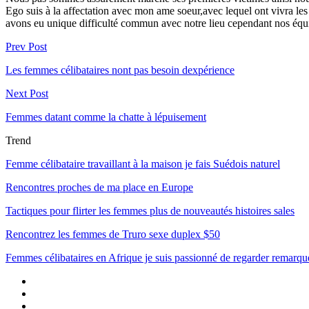
Ego suis à la affectation avec mon ame soeur,avec lequel ont vivra le
avons eu unique difficulté commun avec notre lieu cependant nos équ
Prev Post
Les femmes célibataires nont pas besoin dexpérience
Next Post
Femmes datant comme la chatte à lépuisement
Trend
Femme célibataire travaillant à la maison je fais Suédois naturel
Rencontres proches de ma place en Europe
Tactiques pour flirter les femmes plus de nouveautés histoires sales
Rencontrez les femmes de Truro sexe duplex $50
Femmes célibataires en Afrique je suis passionné de regarder remarqu