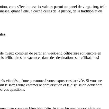
tion, vous sélectionnez six valeurs parmi un panel de vingt-cinq, telle
ssa, quant à elle, a coché celles de la justice, de la tradition et du
alez.
 de mieux combien de partir en week-end célibataire soit encore en
is célibataires en vacances dans des destinations sur célibataires!
rès vite dès qu'une personne à vous exposer est arrivée. Si vous ne
t laissez l'autre entamer le conversation et la discussion deviendra
ec vos questions.
nt sur combien bien bien faite. Je cherche une rapport sérieuse.