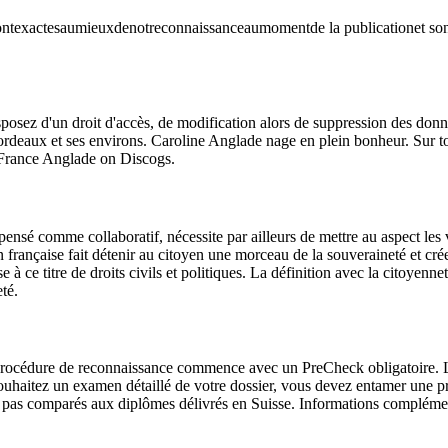
ns sontexactesaumieuxdenotreconnaissanceaumomentde la publicationet s
disposez d'un droit d'accès, de modification alors de suppression des d
ordeaux et ses environs. Caroline Anglade nage en plein bonheur. Sur 
e-France Anglade on Discogs.
ensé comme collaboratif, nécessite par ailleurs de mettre au aspect les v
on française fait détenir au citoyen une morceau de la souveraineté et cr
se à ce titre de droits civils et politiques. La définition avec la citoye
té.
océdure de reconnaissance commence avec un PreCheck obligatoire. La
uhaitez un examen détaillé de votre dossier, vous devez entamer une p
nt pas comparés aux diplômes délivrés en Suisse. Informations compléme