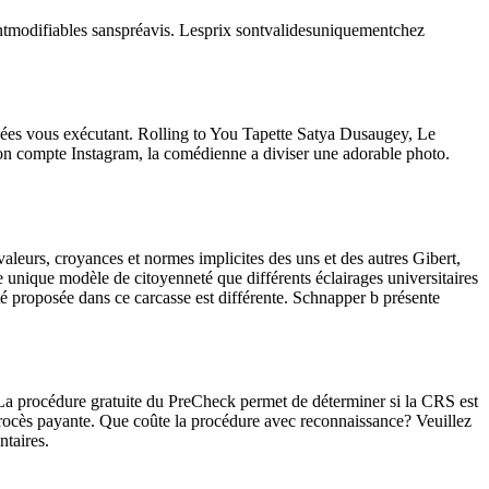
ontmodifiables sanspréavis. Lesprix sontvalidesuniquementchez
onnées vous exécutant. Rolling to You Tapette Satya Dusaugey, Le
ton compte Instagram, la comédienne a diviser une adorable photo.
aleurs, croyances et normes implicites des uns et des autres Gibert,
ée unique modèle de citoyenneté que différents éclairages universitaires
nneté proposée dans ce carcasse est différente. Schnapper b présente
 procédure gratuite du PreCheck permet de déterminer si la CRS est
rocès payante. Que coûte la procédure avec reconnaissance? Veuillez
ntaires.