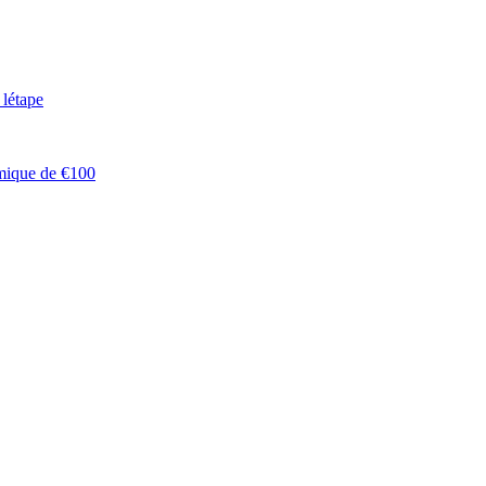
 létape
mique de €100