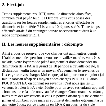
2. Flexi-job
Temps supplémentaires, RTT, travail le dimanche alors fêtes,
combien c'est payé? Jeudi 31 Octobre Vous vous posez des
questions sur les heures supplémentaires et celles effectuées le
dimanche et jours fériés? Lisez nos 10 réponses-clés. Toute temps
effectuée au-delà du contingent ouvre nécessairement droit à un
repos compensateur RTT.
II. Les heures supplémentaires : décompte
Ainsi à vous de prouver que vos charges ont augmentées depuis
l'établissement des pensions : vous ne travaillez marche, vous êtes
malade, votre loyer rbt de prêt à augmenté et donc demander un
diminution de la PA si le grand de 18 période a travaillé cet été, le
déclaration - enfin trouver un moyen d'augementer le srevenus de
l'ex et grossir vos charges Moi ce que j'ai fait pour mon conjoint : j'ai
fait un tableau récap des moyen et des charges POUR LUI alors
POUR SON EX on connait ses revenus : c'est nous qui les lui
versons. Et bien la PA a été réduite pour un avec ses enfants apprenti
- bon ensuite cela a de nouveau été changer. Concernant les enfants,
faites faire des attestations si vous le pouvez disant qu'il ne viennent
jamais et combien votre mari en souffre et demandez également à ce
que votre époux écrive à son ex en LRAR un courrier du style