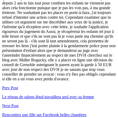
depuis 2 ans tu fais tout pour combien les enfants ne viennent pas
alors cela fonctionne puisque que je pas les vois pas, à ma grande
tristesse. Ne souhaitant pas les placer en porte-à-faux, j'ai toujours
refusé d'intenter une action contre toi. Cependant examiner que tu
utilises cet argument sur me discréditer aux yeux de la justice, je
t'informe qu'à réception avec cette lettre, je souhaite l'application
rigoureux du jugement du Aussi, je récupèrerai les enfants tel jour à
telle heure et que s'ils ne sont pas là je vous parie ma chemise qu'ils
ne seront pas là - s'ils sont là tant amendement, cela permettra de
renouer les liens j'irai porter plainte à la gendarmerie police pour non
présentation d'enfant alors que je demanderai au juge avec
t'astreindre financièrement au respect de mes DVH cherchez sur le
blog avec Maître Bogucky, elle y a placer en ligne une décision du
conseil de Grenoble astreignant le parent ayant la garde à 50 EUR
avec jour de non respect des DVH je ne saurais que trop vous
conseiller de prendre un avocat : vous n'y êtes pas obligés cependant
si elle en a un vous avez perdu d'avance.
Prev Post
Le réseau de salons légal travaillera seul avec sa femme
Next Post
Rencontrez une fille sur Facebook belles chambres