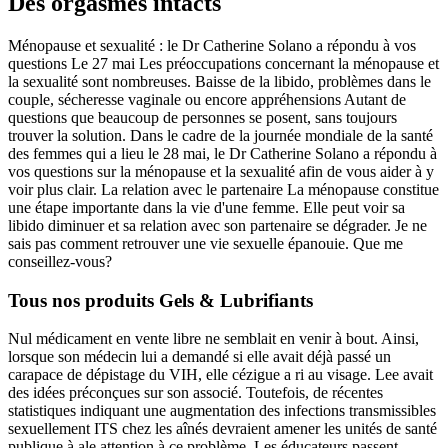
Des orgasmes intacts
Ménopause et sexualité : le Dr Catherine Solano a répondu à vos
questions Le 27 mai Les préoccupations concernant la ménopause et
la sexualité sont nombreuses. Baisse de la libido, problèmes dans le
couple, sécheresse vaginale ou encore appréhensions Autant de
questions que beaucoup de personnes se posent, sans toujours
trouver la solution. Dans le cadre de la journée mondiale de la santé
des femmes qui a lieu le 28 mai, le Dr Catherine Solano a répondu à
vos questions sur la ménopause et la sexualité afin de vous aider à y
voir plus clair. La relation avec le partenaire La ménopause constitue
une étape importante dans la vie d'une femme. Elle peut voir sa
libido diminuer et sa relation avec son partenaire se dégrader. Je ne
sais pas comment retrouver une vie sexuelle épanouie. Que me
conseillez-vous?
Tous nos produits Gels & Lubrifiants
Nul médicament en vente libre ne semblait en venir à bout. Ainsi,
lorsque son médecin lui a demandé si elle avait déjà passé un
carapace de dépistage du VIH, elle cézigue a ri au visage. Lee avait
des idées préconçues sur son associé. Toutefois, de récentes
statistiques indiquant une augmentation des infections transmissibles
sexuellement ITS chez les aînés devraient amener les unités de santé
publique à ale attention à ce problème. Les éducateurs passent