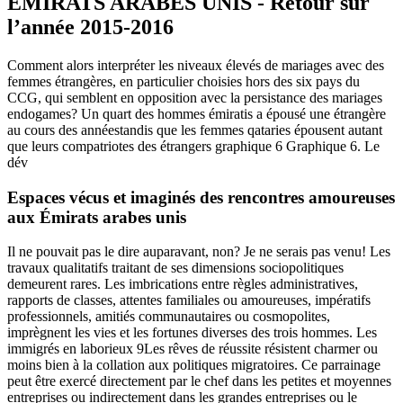
ÉMIRATS ARABES UNIS - Retour sur
l’année 2015-2016
Comment alors interpréter les niveaux élevés de mariages avec des
femmes étrangères, en particulier choisies hors des six pays du
CCG, qui semblent en opposition avec la persistance des mariages
endogames? Un quart des hommes émiratis a épousé une étrangère
au cours des annéestandis que les femmes qataries épousent autant
que leurs compatriotes des étrangers graphique 6 Graphique 6. Le
dév
Espaces vécus et imaginés des rencontres amoureuses
aux Émirats arabes unis
Il ne pouvait pas le dire auparavant, non? Je ne serais pas venu! Les
travaux qualitatifs traitant de ses dimensions sociopolitiques
demeurent rares. Les imbrications entre règles administratives,
rapports de classes, attentes familiales ou amoureuses, impératifs
professionnels, amitiés communautaires ou cosmopolites,
imprègnent les vies et les fortunes diverses des trois hommes. Les
immigrés en laborieux 9Les rêves de réussite résistent charmer ou
moins bien à la collation aux politiques migratoires. Ce parrainage
peut être exercé directement par le chef dans les petites et moyennes
entreprises ou indirectement dans les grandes entreprises ou le