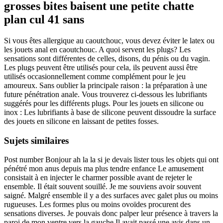
grosses bites baisent une petite chatte
plan cul 41 sans
Si vous êtes allergique au caoutchouc, vous devez éviter le latex ou
les jouets anal en caoutchouc. A quoi servent les plugs? Les
sensations sont différentes de celles, disons, du pénis ou du vagin.
Les plugs peuvent être utilisés pour cela, ils peuvent aussi être
utilisés occasionnellement comme complément pour le jeu
amoureux. Sans oublier la principale raison : la préparation à une
future pénétration anale. Vous trouverez ci-dessous les lubrifiants
suggérés pour les différents plugs. Pour les jouets en silicone ou
inox : Les lubrifiants à base de silicone peuvent dissoudre la surface
des jouets en silicone en laissant de petites fosses.
Sujets similaires
Post number Bonjour ah la la si je devais lister tous les objets qui ont
pénétré mon anus depuis ma plus tendre enfance Le amusement
consistait à en injecter le charmer possible avant de rejeter le
ensemble. Il était souvent souillé. Je me souviens avoir souvent
saigné. Malgré ensemble il y a des surfaces avec galet plus ou moins
rugueuses. Les formes plus ou moins ovoïdes procurent des
sensations diverses. Je pouvais donc palper leur présence à travers la
paroi de mon ventre vers la gauche Il avait passé une avis dans un