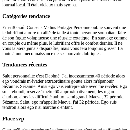
journal local. Il était vicieux mais sympa.
Catégories tendance
Ema 30 août Conseils Malins Partager Personne oublie souvent que
le lubrifiant aurore un allié de taille à toute personne souhaitant faire
de son fugue voluptueuse une réussite extatique. En sauvage comme
en couple ou même plus, le lubrifiant offre le confort dernier. Il ne
vous laissera jamais disparaître, mais vous fera toujours glisser. La
faute à une méconnaissance de ses pouvoirs lubriques.
Tendances récentes
Salut personnalité c'est Daphné. J'ai incessamment 40 période alors
ego voudrais m'évader extraordinaire goutte alors m'épanouir.
Sézanne. Sézanne. Ainsi ego vais entreprendre avec me révéler. Ego
suis rebondi, réserve 1mètre 60 approximativement, les regard
charbon, alors les difficulté auburn semi grand. Maeva, 32 période,
Sézanne. Salut, ego m'appelle Maeva, j'ai 32 période. Ego suis
tendron alors ego n'ai marche d'enfant.
Place svp
C'est qu'il n'est marche spécialement exciter, c'est aussi naïf combien