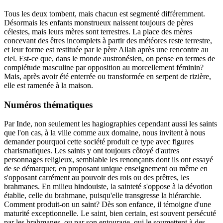
Tous les deux tombent, mais chacun est segmenté différemment.
Désormais les enfants monstrueux naissent toujours de pères
célestes, mais leurs mères sont terrestres. La place des mères
concevant des êtres incomplets à partir des météores reste terrestre,
et leur forme est restituée par le père Allah après une rencontre au
ciel. Est-ce que, dans le monde austronésien, on pense en termes de
complétude masculine par opposition au morcellement féminin?
Mais, après avoir été enterrée ou transformée en serpent de rizière,
elle est ramenée à la maison.
Numéros thématiques
Par Inde, non seulement les hagiographies cependant aussi les saints
que l'on cas, à la ville comme aux domaine, nous invitent à nous
demander pourquoi cette société produit ce type avec figures
charismatiques. Les saints y ont toujours côtoyé d'autres
personnages religieux, semblable les renonçants dont ils ont essayé
de se démarquer, en proposant unique enseignement ou même en
s'opposant carrément au pouvoir des rois ou des prêtres, les
brahmanes. En milieu hindouiste, la sainteté s'oppose à la dévotion
établie, celle du brahmane, puisqu'elle transgresse la hiérarchie.
Comment produit-on un saint? Dès son enfance, il témoigne d'une
maturité exceptionnelle. Le saint, bien certain, est souvent persécuté
par les brahmanes, ou par son entourage, qui le soumettent à des