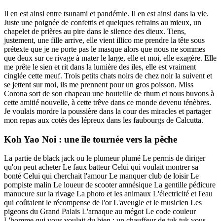
Il en est ainsi entre tsunami et pandémie. Il en est ainsi dans la vie.
Juste une poignée de confettis et quelques refrains au mieux, un
chapelet de prières au pire dans le silence des dieux. Tiens,
justement, une fille arrive, elle vient illico me prendre la tête sous
prétexte que je ne porte pas le masque alors que nous ne sommes
que deux sur ce rivage à mater le large, elle et moi, elle exagère. Elle
me prête le sien et rit dans la lumière des iles, elle est vraiment
cinglée cette meuf. Trois petits chats noirs de chez noir la suivent et
se jettent sur moi, ils me prennent pour un gros poisson. Miss
Corona sort de son chapeau une bouteille de rhum et nous buvons à
cette amitié nouvelle, à cette trêve dans ce monde devenu ténèbres.
Je voulais mordre la poussière dans la cour des miracles et partager
mon repas aux cotés des lépreux dans les faubourgs de Calcutta.
Koh Yao Noi : une île tournée vers la pêche
La partie de black jack ou le plumeur plumé Le permis de diriger
qu'on peut acheter Le faux batteur Celui qui voulait montrer sa
bonté Celui qui cherchait l'amour Le manquer club de loisir Le
pompiste malin Le loueur de scooter amnésique La gentille pédicure
manucure sur la rivage La photo et les animaux L'électricité et l'eau
qui coûtaient le récompense de l'or L'aveugle et le musicien Les
pigeons du Grand Palais L'arnaque au mégot Le code couleur
L'homme qui vous voulait du bien : un chauffeur de tuk tuk vous