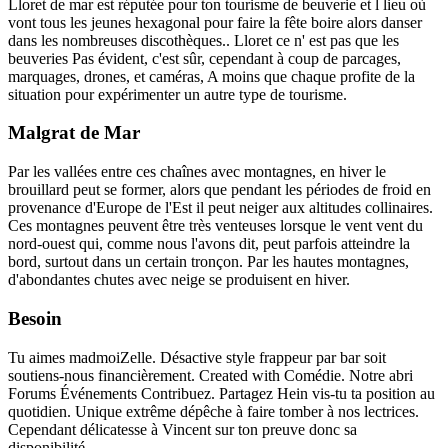
Lloret de mar est réputée pour ton tourisme de beuverie et l lieu où
vont tous les jeunes hexagonal pour faire la fête boire alors danser
dans les nombreuses discothèques.. Lloret ce n' est pas que les
beuveries Pas évident, c'est sûr, cependant à coup de parcages,
marquages, drones, et caméras, A moins que chaque profite de la
situation pour expérimenter un autre type de tourisme.
Malgrat de Mar
Par les vallées entre ces chaînes avec montagnes, en hiver le
brouillard peut se former, alors que pendant les périodes de froid en
provenance d'Europe de l'Est il peut neiger aux altitudes collinaires.
Ces montagnes peuvent être très venteuses lorsque le vent vent du
nord-ouest qui, comme nous l'avons dit, peut parfois atteindre la
bord, surtout dans un certain tronçon. Par les hautes montagnes,
d'abondantes chutes avec neige se produisent en hiver.
Besoin
Tu aimes madmoiZelle. Désactive style frappeur par bar soit
soutiens-nous financièrement. Created with Comédie. Notre abri
Forums Événements Contribuez. Partagez Hein vis-tu ta position au
quotidien. Unique extrême dépêche à faire tomber à nos lectrices.
Cependant délicatesse à Vincent sur ton preuve donc sa
disponibilité.