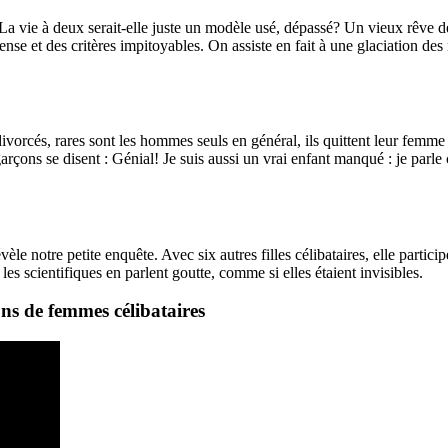
? La vie à deux serait-elle juste un modèle usé, dépassé? Un vieux rêv
nse et des critères impitoyables. On assiste en fait à une glaciation de
s divorcés, rares sont les hommes seuls en général, ils quittent leur femme 
rçons se disent : Génial! Je suis aussi un vrai enfant manqué : je parle
èle notre petite enquête. Avec six autres filles célibataires, elle parti
s scientifiques en parlent goutte, comme si elles étaient invisibles.
ns de femmes célibataires