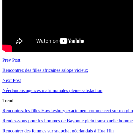
Prev Post
Rencontrez des filles africaines salope vicieux
Next Post
Néerlandais agences matrimoniales pleine satisfaction
Trend
Rencontrez les filles Hawkesbury exactement comme ceci sur ma pho
Rendez-vous pour les hommes de Bayonne plein transexuelle homme
Rencontrer des femmes sur snapchat néerlandais à Hua Hin