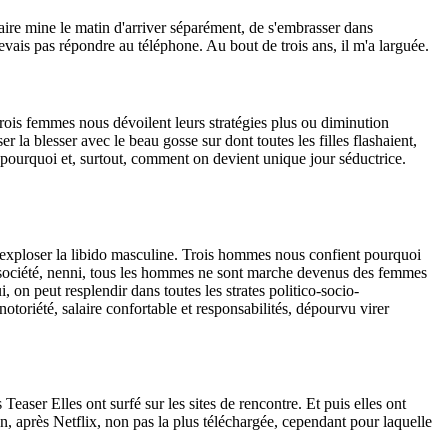
 faire mine le matin d'arriver séparément, de s'embrasser dans
devais pas répondre au téléphone. Au bout de trois ans, il m'a larguée.
rois femmes nous dévoilent leurs stratégies plus ou diminution
la blesser avec le beau gosse sur dont toutes les filles flashaient,
 pourquoi et, surtout, comment on devient unique jour séductrice.
ois exploser la libido masculine. Trois hommes nous confient pourquoi
re société, nenni, tous les hommes ne sont marche devenus des femmes
on peut resplendir dans toutes les strates politico-socio-
otoriété, salaire confortable et responsabilités, dépourvu virer
ser Elles ont surfé sur les sites de rencontre. Et puis elles ont
on, après Netflix, non pas la plus téléchargée, cependant pour laquelle