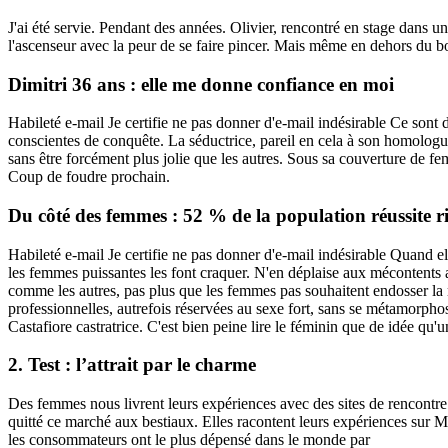
J'ai été servie. Pendant des années. Olivier, rencontré en stage dans un
l'ascenseur avec la peur de se faire pincer. Mais même en dehors du boul
Dimitri 36 ans : elle me donne confiance en moi
Habileté e-mail Je certifie ne pas donner d'e-mail indésirable Ce son
conscientes de conquête. La séductrice, pareil en cela à son homologue
sans être forcément plus jolie que les autres. Sous sa couverture de f
Coup de foudre prochain.
Du côté des femmes : 52 % de la population réussite r
Habileté e-mail Je certifie ne pas donner d'e-mail indésirable Quand el
les femmes puissantes les font craquer. N'en déplaise aux mécontents 
comme les autres, pas plus que les femmes pas souhaitent endosser la m
professionnelles, autrefois réservées au sexe fort, sans se métamorphos
Castafiore castratrice. C'est bien peine lire le féminin que de idée qu
2. Test : l’attrait par le charme
Des femmes nous livrent leurs expériences avec des sites de rencontre 
quitté ce marché aux bestiaux. Elles racontent leurs expériences sur Me
les consommateurs ont le plus dépensé dans le monde par