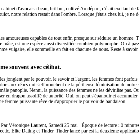
 cabinet d'avocats : beau, brillant, cultivé Au départ, c'était excitant de
ot, notre relation restait dans l'ombre. Lorsque j'étais chez lui, je ne 
t des amoureuses capables de tout enfin presque sur séduire un homme. T
 mâle, est une espèce aussi diversifiée combien polymorphe. Ou à passer 
emme vulgaire, elle sommeille en fait en chacune de nous. Reste à savoir
ime souvent avec célibat.
les jonglent par le pouvoir, le savoir et l'argent, les femmes font parf
alors aux réacs qui s'effarouchent de la périlleuse féminisation de not
âle panoplie. Nenni, la puissance des femmes ne les dévirilise pas. Oui, 
er en dragon assoiffé de autorité. Oui, on peut s'épanouir et accumuler n
'une femme puissante rêve de s'approprier le pouvoir de bandaison.
Par Véronique Laurent, Samedi 25 mai - Époque de lecture : 0 minutes Tea
etic, Elite Dating et Tinder. Tinder lancé par est la deuxième applicati