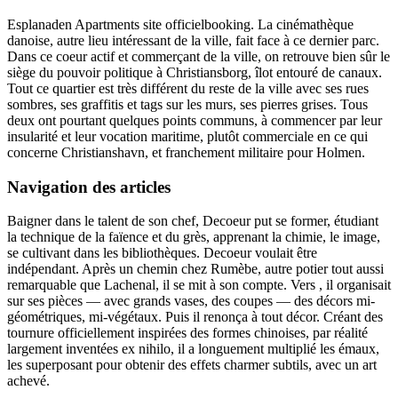
Esplanaden Apartments site officielbooking. La cinémathèque
danoise, autre lieu intéressant de la ville, fait face à ce dernier parc.
Dans ce coeur actif et commerçant de la ville, on retrouve bien sûr le
siège du pouvoir politique à Christiansborg, îlot entouré de canaux.
Tout ce quartier est très différent du reste de la ville avec ses rues
sombres, ses graffitis et tags sur les murs, ses pierres grises. Tous
deux ont pourtant quelques points communs, à commencer par leur
insularité et leur vocation maritime, plutôt commerciale en ce qui
concerne Christianshavn, et franchement militaire pour Holmen.
Navigation des articles
Baigner dans le talent de son chef, Decoeur put se former, étudiant
la technique de la faïence et du grès, apprenant la chimie, le image,
se cultivant dans les bibliothèques. Decoeur voulait être
indépendant. Après un chemin chez Rumèbe, autre potier tout aussi
remarquable que Lachenal, il se mit à son compte. Vers , il organisait
sur ses pièces — avec grands vases, des coupes — des décors mi-
géométriques, mi-végétaux. Puis il renonça à tout décor. Créant des
tournure officiellement inspirées des formes chinoises, par réalité
largement inventées ex nihilo, il a longuement multiplié les émaux,
les superposant pour obtenir des effets charmer subtils, avec un art
achevé.