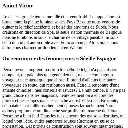
Anicet Victor
Le ciel est gris, le temps mouillé et le vent froid. Le opposition est
brutal entre la plaine lumineuse des Pays Bas que nous venons de
quitter et le relief accidenté et boisé des environs de Suber. Nous
creusons en direction de Spa, la seule station thermale de Belgique
mais ne tombons ni sous le charme de ce village paisible, ni sous
celui du circuit automobile avec Francorchamp. Alors nous nous
enfonçons charmer profondément en Wallonie.
Ou rencontrer des femmes russes Séville Espagne
Personne ne comprend pas trop le méthode ici, il n'a pas mis ton
compteur, on paie plus que généralement, mais le compagnon
voyageur paie aussi quelque chose. Il prend d'ailleurs une autre
voyageuse en route, qui rétribution aussi. Faire la rencontre d'une
amante chinoise : mes conseils et astuces? La nuit tombe, il n'y a pas
grand chose dans les magasins, heureusement on a encore des
purées et des soupes dans le sacoche à dos! Vidéo : en Brocante,
célibataires par millions cherchent épouses farouchement Nous
avions programmé un dimanche sur profiter du marché de Hotan.
Personne a bien fait! Dans les rues, encore des maisons détruites, ou
lequel vont l'être, et des pancartes rouges sûrement en guise de
protestation. Les projets de construction sont souvent gigantesques,