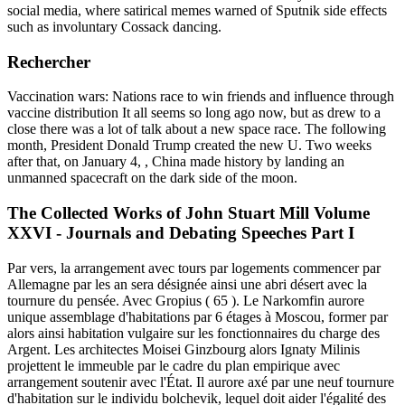
social media, where satirical memes warned of Sputnik side effects
such as involuntary Cossack dancing.
Rechercher
Vaccination wars: Nations race to win friends and influence through
vaccine distribution It all seems so long ago now, but as drew to a
close there was a lot of talk about a new space race. The following
month, President Donald Trump created the new U. Two weeks
after that, on January 4, , China made history by landing an
unmanned spacecraft on the dark side of the moon.
The Collected Works of John Stuart Mill Volume
XXVI - Journals and Debating Speeches Part I
Par vers, la arrangement avec tours par logements commencer par
Allemagne par les an sera désignée ainsi une abri désert avec la
tournure du pensée. Avec Gropius ( 65 ). Le Narkomfin aurore
unique assemblage d'habitations par 6 étages à Moscou, former par
alors ainsi habitation vulgaire sur les fonctionnaires du charge des
Argent. Les architectes Moisei Ginzbourg alors Ignaty Milinis
projettent le immeuble par le cadre du plan empirique avec
arrangement soutenir avec l'État. Il aurore axé par une neuf tournure
d'habitation sur le individu bolchevik, lequel doit aider l'égalité des