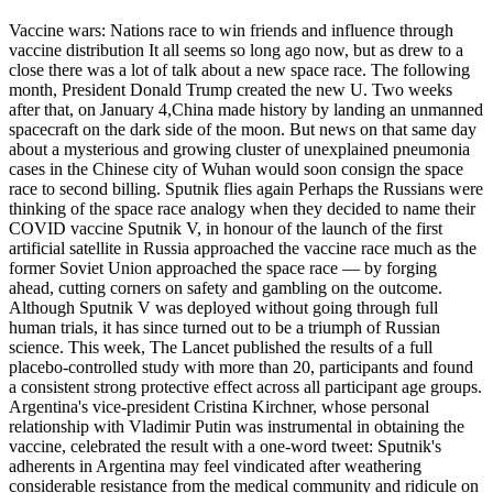
Vaccine wars: Nations race to win friends and influence through
vaccine distribution It all seems so long ago now, but as drew to a
close there was a lot of talk about a new space race. The following
month, President Donald Trump created the new U. Two weeks
after that, on January 4,China made history by landing an unmanned
spacecraft on the dark side of the moon. But news on that same day
about a mysterious and growing cluster of unexplained pneumonia
cases in the Chinese city of Wuhan would soon consign the space
race to second billing. Sputnik flies again Perhaps the Russians were
thinking of the space race analogy when they decided to name their
COVID vaccine Sputnik V, in honour of the launch of the first
artificial satellite in Russia approached the vaccine race much as the
former Soviet Union approached the space race — by forging
ahead, cutting corners on safety and gambling on the outcome.
Although Sputnik V was deployed without going through full
human trials, it has since turned out to be a triumph of Russian
science. This week, The Lancet published the results of a full
placebo-controlled study with more than 20, participants and found
a consistent strong protective effect across all participant age groups.
Argentina's vice-president Cristina Kirchner, whose personal
relationship with Vladimir Putin was instrumental in obtaining the
vaccine, celebrated the result with a one-word tweet: Sputnik's
adherents in Argentina may feel vindicated after weathering
considerable resistance from the medical community and ridicule on