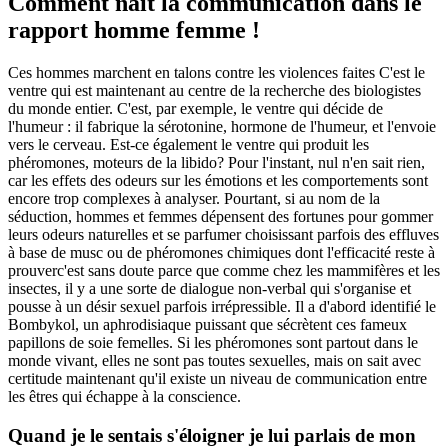
Comment naît la communication dans le
rapport homme femme !
Ces hommes marchent en talons contre les violences faites C'est le
ventre qui est maintenant au centre de la recherche des biologistes
du monde entier. C'est, par exemple, le ventre qui décide de
l'humeur : il fabrique la sérotonine, hormone de l'humeur, et l'envoie
vers le cerveau. Est-ce également le ventre qui produit les
phéromones, moteurs de la libido? Pour l'instant, nul n'en sait rien,
car les effets des odeurs sur les émotions et les comportements sont
encore trop complexes à analyser. Pourtant, si au nom de la
séduction, hommes et femmes dépensent des fortunes pour gommer
leurs odeurs naturelles et se parfumer choisissant parfois des effluves
à base de musc ou de phéromones chimiques dont l'efficacité reste à
prouverc'est sans doute parce que comme chez les mammifères et les
insectes, il y a une sorte de dialogue non-verbal qui s'organise et
pousse à un désir sexuel parfois irrépressible. Il a d'abord identifié le
Bombykol, un aphrodisiaque puissant que sécrètent ces fameux
papillons de soie femelles. Si les phéromones sont partout dans le
monde vivant, elles ne sont pas toutes sexuelles, mais on sait avec
certitude maintenant qu'il existe un niveau de communication entre
les êtres qui échappe à la conscience.
Quand je le sentais s'éloigner je lui parlais de mon