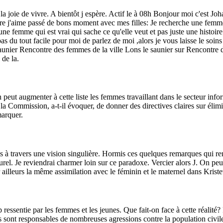
e de vivre. A bientôt j espère. Actif le à 08h Bonjour moi c'est Johann j
tare j'aime passé de bons moment avec mes filles: Je recherche une fe
t une femme qui est vrai qui sache ce qu'elle veut et pas juste une histoi
 pas du tout facile pour moi de parlez de moi ,alors je vous laisse le soins
er Rencontre des femmes de la ville Lons le saunier sur Rencontre des 
 de la.
eut augmenter à cette liste les femmes travaillant dans le secteur inf
 la Commission, a-t-il évoquer, de donner des directives claires sur élimin
marquer.
ais à travers une vision singulière. Hormis ces quelques remarques qui 
aturel. Je reviendrai charmer loin sur ce paradoxe. Vercier alors J. On p
illeurs la même assimilation avec le féminin et le maternel dans Kristev
ssentie par les femmes et les jeunes. Que fait-on face à cette réalité?
ont responsables de nombreuses agressions contre la population civile, a