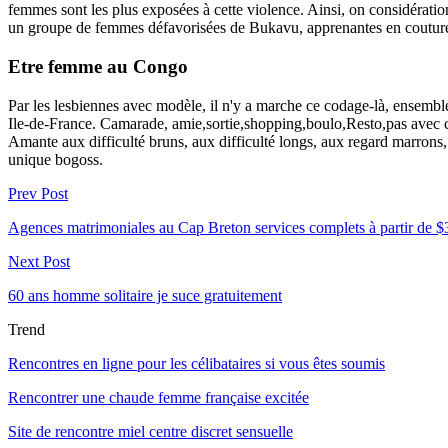
femmes sont les plus exposées à cette violence. Ainsi, on considération 
un groupe de femmes défavorisées de Bukavu, apprenantes en couture,
Etre femme au Congo
Par les lesbiennes avec modèle, il n'y a marche ce codage-là, ensemble
Ile-de-France. Camarade, amie,sortie,shopping,boulo,Resto,pas avec clo
Amante aux difficulté bruns, aux difficulté longs, aux regard marrons,
unique bogoss.
Prev Post
Agences matrimoniales au Cap Breton services complets à partir de $
Next Post
60 ans homme solitaire je suce gratuitement
Trend
Rencontres en ligne pour les célibataires si vous êtes soumis
Rencontrer une chaude femme française excitée
Site de rencontre miel centre discret sensuelle