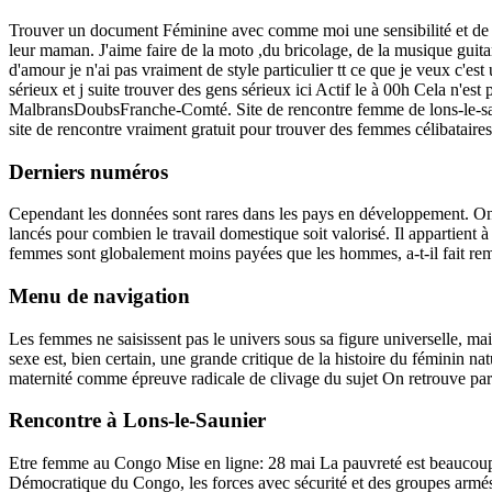
Trouver un document Féminine avec comme moi une sensibilité et de la joi
leur maman. J'aime faire de la moto ,du bricolage, de la musique gui
d'amour je n'ai pas vraiment de style particulier tt ce que je veux c'es
sérieux et j suite trouver des gens sérieux ici Actif le à 00h Cela n'est
MalbransDoubsFranche-Comté. Site de rencontre femme de lons-le-sauni
site de rencontre vraiment gratuit pour trouver des femmes célibataires
Derniers numéros
Cependant les données sont rares dans les pays en développement. On p
lancés pour combien le travail domestique soit valorisé. Il appartient à
femmes sont globalement moins payées que les hommes, a-t-il fait re
Menu de navigation
Les femmes ne saisissent pas le univers sous sa figure universelle, m
sexe est, bien certain, une grande critique de la histoire du féminin n
maternité comme épreuve radicale de clivage du sujet On retrouve par a
Rencontre à Lons-le-Saunier
Etre femme au Congo Mise en ligne: 28 mai La pauvreté est beaucoup re
Démocratique du Congo, les forces avec sécurité et des groupes armés s