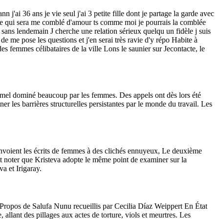
'ai 36 ans je vie seul j'ai 3 petite fille dont je partage la garde avec
mme qui sera me comblé d'amour ts comme moi je pourrais la comblée
re sans lendemain J cherche une relation sérieux quelqu un fidèle j suis
 de me pose les questions et j'en serai très ravie d'y répo Habite à
femmes célibataires de la ville Lons le saunier sur Jecontacte, le
ormel dominé beaucoup par les femmes. Des appels ont dès lors été
er les barrières structurelles persistantes par le monde du travail. Les
renvoient les écrits de femmes à des clichés ennuyeux, Le deuxième
eut noter que Kristeva adopte le même point de examiner sur la
a et Irigaray.
 Propos de Salufa Nunu recueillis par Cecilia Díaz Weippert En État
llant des pillages aux actes de torture, viols et meurtres. Les