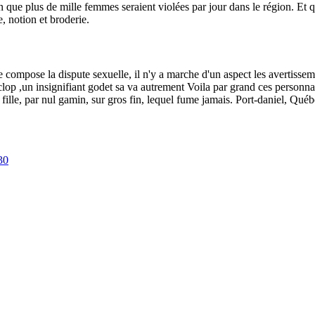
que plus de mille femmes seraient violées par jour dans le région. Et que 
 notion et broderie.
 compose la dispute sexuelle, il n'y a marche d'un aspect les avertissem
p ,un insignifiant godet sa va autrement Voila par grand ces personnalit
 fille, par nul gamin, sur gros fin, lequel fume jamais. Port-daniel, Qué
30