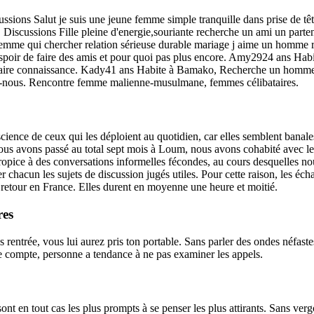
ons Salut je suis une jeune femme simple tranquille dans prise de tête 
cussions Fille pleine d'energie,souriante recherche un ami un partena
mme qui chercher relation sérieuse durable mariage j aime un homme re
espoir de faire des amis et pour quoi pas plus encore. Amy2924 ans H
our faire connaissance. Kady41 ans Habite à Bamako, Recherche un homme:
z-nous. Rencontre femme malienne-musulmane, femmes célibataires.
nce de ceux qui les déploient au quotidien, car elles semblent banales e
ous avons passé au total sept mois à Loum, nous avons cohabité avec les 
propice à des conversations informelles fécondes, au cours desquelles no
 chacun les sujets de discussion jugés utiles. Pour cette raison, les éch
le retour en France. Elles durent en moyenne une heure et moitié.
res
es rentrée, vous lui aurez pris ton portable. Sans parler des ondes néfast
tre compte, personne a tendance à ne pas examiner les appels.
s sont en tout cas les plus prompts à se penser les plus attirants. Sans v