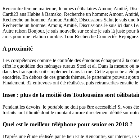
Rencontre femme malienne, femmes célibataires Amour, Amitié, Discussi
Cardi23 ans Habite à Bamako, Recherche un homme: Amour, Amitié, Dis
Recherche un homme: Amour, Amitié, Discussions Salut je suis une fe
Recherche un homme: Amour, Amitié, Discussions Je suis ici dans l 
Autre raison Bonjour, je suis nouvelle sur ce site je suis là juste p
amis pour une relation durable. Tour Recherche Connectés Rejoigne
A proximité
Les compétences comme le contrôle des émotions échappent à la conscie
effet le quotidien des ménages ruraux Steel et al. Dans la mesure où n
dans les transports soit simplement dans la rue. Cette approche a été 
encadrée. En dehors de ces grands thèmes, le partenaire pouvait ajouter
Finalement, 32 entrevues ont été réalisées, puis retranscrites ensuite 
Insee : plus de la moitié des Toulousains sont célibatai
Pendant les devoirs, le portable ne doit pas être accessible! Si vous êt
forfaits tout illimité dont le montant aurore directement débité sur no
Quel est le meilleur téléphone pour senior en 2018 ?
D'après une étude réalisée par le lieu Elite Rencontre, sur internet, il