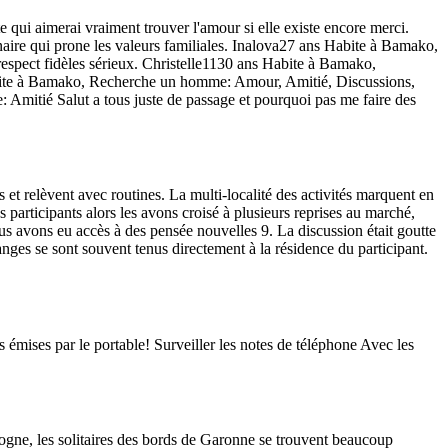
qui aimerai vraiment trouver l'amour si elle existe encore merci.
ire qui prone les valeurs familiales. Inalova27 ans Habite à Bamako,
spect fidèles sérieux. Christelle1130 ans Habite à Bamako,
abite à Bamako, Recherche un homme: Amour, Amitié, Discussions,
 Amitié Salut a tous juste de passage et pourquoi pas me faire des
t relèvent avec routines. La multi-localité des activités marquent en
participants alors les avons croisé à plusieurs reprises au marché,
us avons eu accès à des pensée nouvelles 9. La discussion était goutte
anges se sont souvent tenus directement à la résidence du participant.
es émises par le portable! Surveiller les notes de téléphone Avec les
ergogne, les solitaires des bords de Garonne se trouvent beaucoup