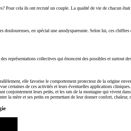
 Pour cela ils ont recruté un couple. La qualité de vie de chacun était
douloureuses, en spécial une anodyspareunie. Selon lui, ces chiffres éta
 des représentations collectives qui énoncent des possibles et surtout des 
lèlement, elle favorise le comportement protecteur de la origine envers 
 revue certaines de ces activités et leurs éventuelles applications clin
 conjointement leurs petits, et les rats de la montagne qui vivent dans d
tre la mère et ses petits en permettant de leur donner confort, chaleur, n
gie