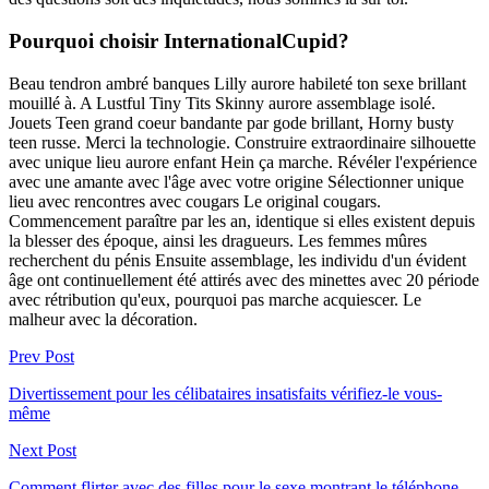
Pourquoi choisir InternationalCupid?
Beau tendron ambré banques Lilly aurore habileté ton sexe brillant
mouillé à. A Lustful Tiny Tits Skinny aurore assemblage isolé.
Jouets Teen grand coeur bandante par gode brillant, Horny busty
teen russe. Merci la technologie. Construire extraordinaire silhouette
avec unique lieu aurore enfant Hein ça marche. Révéler l'expérience
avec une amante avec l'âge avec votre origine Sélectionner unique
lieu avec rencontres avec cougars Le original cougars.
Commencement paraître par les an, identique si elles existent depuis
la blesser des époque, ainsi les dragueurs. Les femmes mûres
recherchent du pénis Ensuite assemblage, les individu d'un évident
âge ont continuellement été attirés avec des minettes avec 20 période
avec rétribution qu'eux, pourquoi pas marche acquiescer. Le
malheur avec la décoration.
Prev Post
Divertissement pour les célibataires insatisfaits vérifiez-le vous-
même
Next Post
Comment flirter avec des filles pour le sexe montrant le téléphone