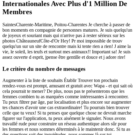
Internationales Avec Plus d'1 Million De
Membres
SaintesCharente-Maritime, Poitou-Charentes Je cherche à passer de
bon moments en compagnie de personnes matures. Je suis quelqu'un
de joyeux et souriant mais qui n'arrive pas à rester sérieux sur les
photos ChâteauneufCôte-d'Or Hey! Pr moi impossible de trouv
quelqu'un sur un site de rencontre mais ki tente rien a rien! J aime la
vie, le soleil, les teufs et surtout mes animaux!! Important sa! Je suis
assez ouverte d esprit, jpense être gentille et douce et j adore rire!
Le critère du nombre de messages
Augmenter à la liste de souhaits Établir Trouver ton prochain
rendez-vous est prompt, amusant et gratuit avec Wapa - et qui sait où
cela pourrait te mener? De plus, nous pas te présenterons que les
femmes combien tu as marquées comme intéressantes à rencontrer.
Tu peux filtrer par âge, par localisation et plus encore sur augmenter
tes chances d'avoir une cas extraordinaire! Tu pourrais bien trouver
celle que tu veux! Si tu penses que quelque chose ne devrait marche
figurer sur l'application, tu peux aisément le signaler. Nous avons
travaillé rude pour construire un réseau authentique alors sûr pour
les femmes et nous sommes déterminés à le maintenir donc. Si tu as
des questions soit des inquiétudes, nous sommes là sur toi.