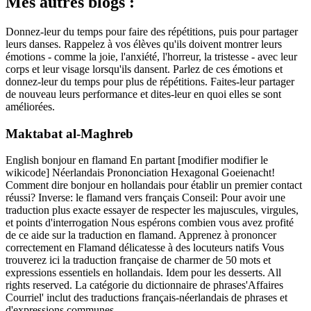
Mes autres blogs :
Donnez-leur du temps pour faire des répétitions, puis pour partager
leurs danses. Rappelez à vos élèves qu'ils doivent montrer leurs
émotions - comme la joie, l'anxiété, l'horreur, la tristesse - avec leur
corps et leur visage lorsqu'ils dansent. Parlez de ces émotions et
donnez-leur du temps pour plus de répétitions. Faites-leur partager
de nouveau leurs performance et dites-leur en quoi elles se sont
améliorées.
Maktabat al-Maghreb
English bonjour en flamand En partant [modifier modifier le
wikicode] Néerlandais Prononciation Hexagonal Goeienacht!
Comment dire bonjour en hollandais pour établir un premier contact
réussi? Inverse: le flamand vers français Conseil: Pour avoir une
traduction plus exacte essayer de respecter les majuscules, virgules,
et points d'interrogation Nous espérons combien vous avez profité
de ce aide sur la traduction en flamand. Apprenez à prononcer
correctement en Flamand délicatesse à des locuteurs natifs Vous
trouverez ici la traduction française de charmer de 50 mots et
expressions essentiels en hollandais. Idem pour les desserts. All
rights reserved. La catégorie du dictionnaire de phrases'Affaires
Courriel' inclut des traductions français-néerlandais de phrases et
d'expressions communes.