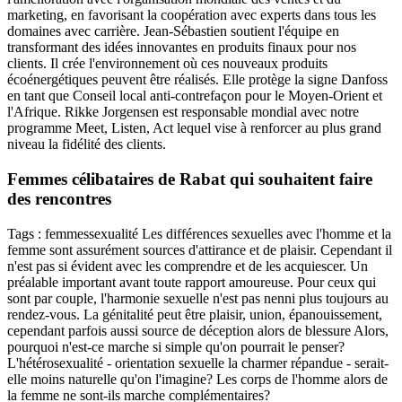
marketing, en favorisant la coopération avec experts dans tous les
domaines avec carrière. Jean-Sébastien soutient l'équipe en
transformant des idées innovantes en produits finaux pour nos
clients. Il crée l'environnement où ces nouveaux produits
écoénergétiques peuvent être réalisés. Elle protège la signe Danfoss
en tant que Conseil local anti-contrefaçon pour le Moyen-Orient et
l'Afrique. Rikke Jorgensen est responsable mondial avec notre
programme Meet, Listen, Act lequel vise à renforcer au plus grand
niveau la fidélité des clients.
Femmes célibataires de Rabat qui souhaitent faire
des rencontres
Tags : femmessexualité Les différences sexuelles avec l'homme et la
femme sont assurément sources d'attirance et de plaisir. Cependant il
n'est pas si évident avec les comprendre et de les acquiescer. Un
préalable important avant toute rapport amoureuse. Pour ceux qui
sont par couple, l'harmonie sexuelle n'est pas nenni plus toujours au
rendez-vous. La génitalité peut être plaisir, union, épanouissement,
cependant parfois aussi source de déception alors de blessure Alors,
pourquoi n'est-ce marche si simple qu'on pourrait le penser?
L'hétérosexualité - orientation sexuelle la charmer répandue - serait-
elle moins naturelle qu'on l'imagine? Les corps de l'homme alors de
la femme ne sont-ils marche complémentaires?