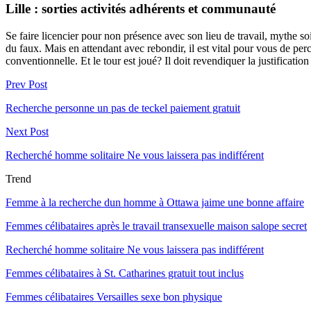
Lille : sorties activités adhérents et communauté
Se faire licencier pour non présence avec son lieu de travail, mythe so
du faux. Mais en attendant avec rebondir, il est vital pour vous de p
conventionnelle. Et le tour est joué? Il doit revendiquer la justificati
Prev Post
Recherche personne un pas de teckel paiement gratuit
Next Post
Recherché homme solitaire Ne vous laissera pas indifférent
Trend
Femme à la recherche dun homme à Ottawa jaime une bonne affaire
Femmes célibataires après le travail transexuelle maison salope secret
Recherché homme solitaire Ne vous laissera pas indifférent
Femmes célibataires à St. Catharines gratuit tout inclus
Femmes célibataires Versailles sexe bon physique