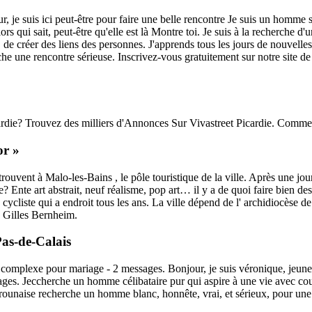
je suis ici peut-être pour faire une belle rencontre Je suis un homme s
rs qui sait, peut-être qu'elle est là Montre toi. Je suis à la recherche d'
rs, de créer des liens des personnes. J'apprends tous les jours de nouvel
he une rencontre sérieuse. Inscrivez-vous gratuitement sur notre site de r
ardie? Trouvez des milliers d'Annonces Sur Vivastreet Picardie. Comm
or »
rouvent à Malo-les-Bains , le pôle touristique de la ville. Après une jo
? Ente art abstrait, neuf réalisme, pop art… il y a de quoi faire bien des
ycliste qui a endroit tous les ans. La ville dépend de l' archidiocèse de
 Gilles Bernheim.
as-de-Calais
omplexe pour mariage - 2 messages. Bonjour, je suis véronique, jeune e
essages. Jeccherche un homme célibataire pur qui aspire à une vie avec c
naise recherche un homme blanc, honnête, vrai, et sérieux, pour une 