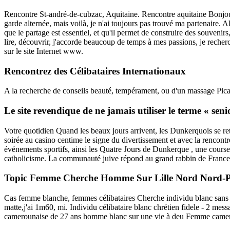
Rencontre St-andré-de-cubzac, Aquitaine. Rencontre aquitaine Bonjour, 
garde alternée, mais voilà, je n'ai toujours pas trouvé ma partenaire. Alo
que le partage est essentiel, et qu'il permet de construire des souveni
lire, découvrir, j'accorde beaucoup de temps à mes passions, je recherc
sur le site Internet www.
Rencontrez des Célibataires Internationaux
A la recherche de conseils beauté, tempérament, ou d'un massage Pic
Le site revendique de ne jamais utiliser le terme « seni
Votre quotidien Quand les beaux jours arrivent, les Dunkerquois se ret
soirée au casino centime le signe du divertissement et avec la rencontre
événements sportifs, ainsi les Quatre Jours de Dunkerque , une course c
catholicisme. La communauté juive répond au grand rabbin de France
Topic Femme Cherche Homme Sur Lille Nord Nord-P
Cas femme blanche, femmes célibataires Cherche individu blanc sans c
matte,j'ai 1m60, mi. Individu célibataire blanc chrétien fidele - 2 m
camerounaise de 27 ans homme blanc sur une vie à deu Femme camerou