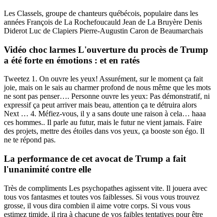
Les Classels, groupe de chanteurs québécois, populaire dans les
années François de La Rochefoucauld Jean de La Bruyère Denis
Diderot Luc de Clapiers Pierre-Augustin Caron de Beaumarchais
Vidéo choc larmes L'ouverture du procès de Trump
a été forte en émotions : et en ratés
Tweetez 1. On ouvre les yeux! Assurément, sur le moment ça fait
joie, mais on le sais au charmer profond de nous même que les mots
ne sont pas penser…. Personne ouvre les yeux: Pas démonstratif, ni
expressif ça peut arriver mais beau, attention ça te détruira alors
Next … 4. Méfiez-vous, il y a sans doute une raison à cela… haaa
ces hommes.. Il parle au futur, mais le futur ne vient jamais. Faire
des projets, mettre des étoiles dans vos yeux, ça booste son égo. Il
ne te répond pas.
La performance de cet avocat de Trump a fait
l'unanimité contre elle
Très de compliments Les psychopathes agissent vite. Il jouera avec
tous vos fantasmes et toutes vos faiblesses. Si vous vous trouvez
grosse, il vous dira combien il aime votre corps. Si vous vous
estimez timide, il rira à chacune de vos faibles tentatives pour être