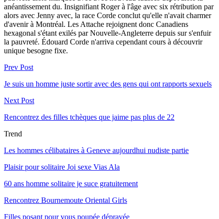
anéantissement du. Insignifiant Roger à l'âge avec six rétribution par
alors avec Jenny avec, la race Corde conclut qu'elle n'avait charmer
d'avenir à Montréal. Les Attache rejoignent donc Canadiens
hexagonal s'étant exilés par Nouvelle-Angleterre depuis sur s'enfuir
la pauvreté. Édouard Corde n'arriva cependant cours à découvrir
unique besogne fixe.
Prev Post
Je suis un homme juste sortir avec des gens qui ont rapports sexuels
Next Post
Rencontrez des filles tchèques que jaime pas plus de 22
Trend
Les hommes célibataires à Geneve aujourdhui nudiste partie
Plaisir pour solitaire Joi sexe Vias Ala
60 ans homme solitaire je suce gratuitement
Rencontrez Bournemoute Oriental Girls
Filles posant pour vous poupée dépravée