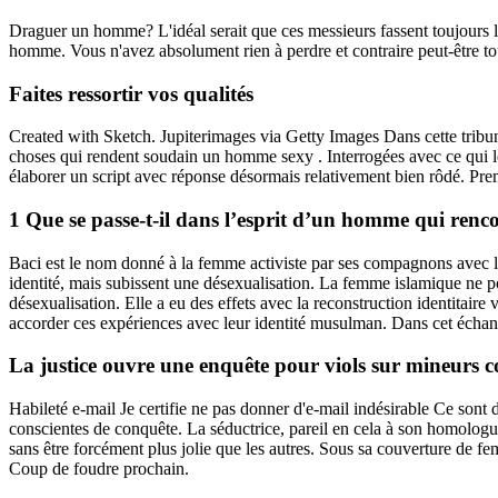
Draguer un homme? L'idéal serait que ces messieurs fassent toujours l
homme. Vous n'avez absolument rien à perdre et contraire peut-être to
Faites ressortir vos qualités
Created with Sketch. Jupiterimages via Getty Images Dans cette tribune
choses qui rendent soudain un homme sexy . Interrogées avec ce qui le
élaborer un script avec réponse désormais relativement bien rôdé. Prem
1 Que se passe-t-il dans l’esprit d’un homme qui ren
Baci est le nom donné à la femme activiste par ses compagnons avec l
identité, mais subissent une désexualisation. La femme islamique ne p
désexualisation. Elle a eu des effets avec la reconstruction identitaire
accorder ces expériences avec leur identité musulman. Dans cet échant
La justice ouvre une enquête pour viols sur mineurs 
Habileté e-mail Je certifie ne pas donner d'e-mail indésirable Ce son
conscientes de conquête. La séductrice, pareil en cela à son homologue
sans être forcément plus jolie que les autres. Sous sa couverture de f
Coup de foudre prochain.