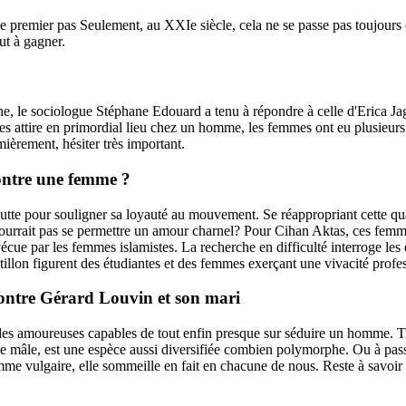
e premier pas Seulement, au XXIe siècle, cela ne se passe pas toujours
ut à gagner.
, le sociologue Stéphane Edouard a tenu à répondre à celle d'Erica Jagge
s attire en primordial lieu chez un homme, les femmes ont eu plusieurs
ièrement, hésiter très important.
contre une femme ?
utte pour souligner sa loyauté au mouvement. Se réappropriant cette qu
ourrait pas se permettre un amour charnel? Pour Cihan Aktas, ces femme
 vécue par les femmes islamistes. La recherche en difficulté interroge le
illon figurent des étudiantes et des femmes exerçant une vivacité profes
contre Gérard Louvin et son mari
t des amoureuses capables de tout enfin presque sur séduire un homme. T
 mâle, est une espèce aussi diversifiée combien polymorphe. Ou à passer 
emme vulgaire, elle sommeille en fait en chacune de nous. Reste à savoir