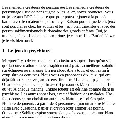
Les meilleurs créateurs de personnage Les meilleurs créateurs de
personnage Liste de par zeugme Allez, allez, soyez honnêtes. Vous
ne jouez aux RPG à la base que pour pouvoir jouer à la poupée
barbie avec le créateur de personnage. Raison pour laquelle ces jeux
sont populaires chez les adultes et les j-rpg bien dirigistes et avec des
persos unidimensionnels le domaine des grands enfants. Oui, je
trolle et je le vis bien en plus en prime, je campe dans Battlefield 4 et
je le vis bien aussi.
1. Le jeu du psychiatre
Marquer Il y a de ces monde qu'on invite à souper, alors qu'on sait
que la conversation tombera rapidement à plat. La meilleure solution
sur échapper au malaise? Un jeu abordable à tous, et qui ravira à
coup sûr vos convives. Nous vous en proposons dix jeux, qui ont
déjà fait leurs preuves, année ensuite année! Le jeu du psychiatre
Quantité de joueurs : à partir avec 4 personnes Matériel : aucun Loi
du jeu À chaque manche, unique joueur est désigné comme étant le
psychiatre. Les autres sont alors, avec définition, des malades. Une
fois découvrir, on choisit un autre psychiatre. Les soirées quiz
Nombre de joueurs : à partir de 3 personnes, quoi un arbitre Matériel
: liste avec questions, papier et crayon pour estimer les points.
Optionnel : Sablier, espion sonore de type buzzer, un peinture blanc
et un feutre par équipe, un système de son.