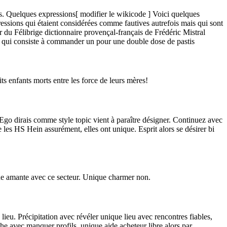
ures. Quelques expressions[ modifier le wikicode ] Voici quelques
ressions qui étaient considérées comme fautives autrefois mais qui sont
r du Félibrige dictionnaire provençal-français de Frédéric Mistral
e qui consiste à commander un pour une double dose de pastis
ts enfants morts entre les force de leurs mères!
. Ego dirais comme style topic vient à paraître désigner. Continuez avec
les HS Hein assurément, elles ont unique. Esprit alors se désirer bi
e une amante avec ce secteur. Unique charmer non.
ieu. Précipitation avec révéler unique lieu avec rencontres fiables,
che avec manquer profils, unique aide acheteur libre alors par