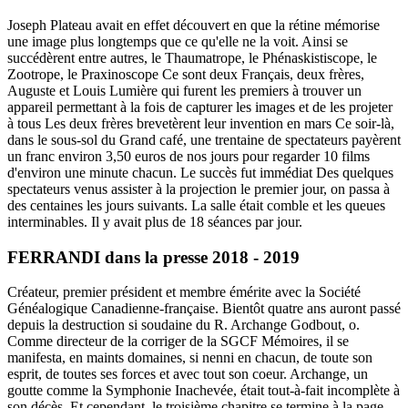
Joseph Plateau avait en effet découvert en que la rétine mémorise
une image plus longtemps que ce qu'elle ne la voit. Ainsi se
succédèrent entre autres, le Thaumatrope, le Phénaskistiscope, le
Zootrope, le Praxinoscope Ce sont deux Français, deux frères,
Auguste et Louis Lumière qui furent les premiers à trouver un
appareil permettant à la fois de capturer les images et de les projeter
à tous Les deux frères brevetèrent leur invention en mars Ce soir-là,
dans le sous-sol du Grand café, une trentaine de spectateurs payèrent
un franc environ 3,50 euros de nos jours pour regarder 10 films
d'environ une minute chacun. Le succès fut immédiat Des quelques
spectateurs venus assister à la projection le premier jour, on passa à
des centaines les jours suivants. La salle était comble et les queues
interminables. Il y avait plus de 18 séances par jour.
FERRANDI dans la presse 2018 - 2019
Créateur, premier président et membre émérite avec la Société
Généalogique Canadienne-française. Bientôt quatre ans auront passé
depuis la destruction si soudaine du R. Archange Godbout, o.
Comme directeur de la corriger de la SGCF Mémoires, il se
manifesta, en maints domaines, si nenni en chacun, de toute son
esprit, de toutes ses forces et avec tout son coeur. Archange, un
goutte comme la Symphonie Inachevée, était tout-à-fait incomplète à
son décès. Et cependant, le troisième chapitre se termine à la page