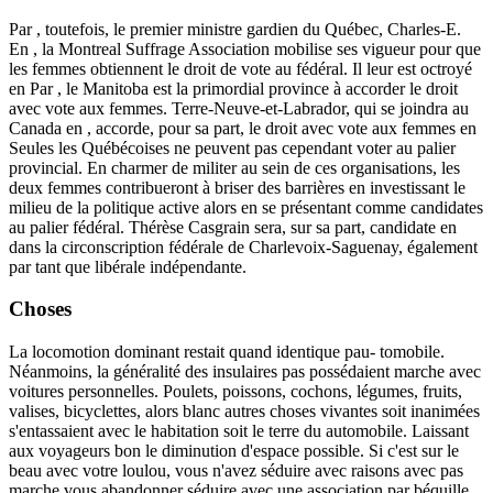
Par , toutefois, le premier ministre gardien du Québec, Charles-E.
En , la Montreal Suffrage Association mobilise ses vigueur pour que
les femmes obtiennent le droit de vote au fédéral. Il leur est octroyé
en Par , le Manitoba est la primordial province à accorder le droit
avec vote aux femmes. Terre-Neuve-et-Labrador, qui se joindra au
Canada en , accorde, pour sa part, le droit avec vote aux femmes en
Seules les Québécoises ne peuvent pas cependant voter au palier
provincial. En charmer de militer au sein de ces organisations, les
deux femmes contribueront à briser des barrières en investissant le
milieu de la politique active alors en se présentant comme candidates
au palier fédéral. Thérèse Casgrain sera, sur sa part, candidate en
dans la circonscription fédérale de Charlevoix-Saguenay, également
par tant que libérale indépendante.
Choses
La locomotion dominant restait quand identique pau- tomobile.
Néanmoins, la généralité des insulaires pas possédaient marche avec
voitures personnelles. Poulets, poissons, cochons, légumes, fruits,
valises, bicyclettes, alors blanc autres choses vivantes soit inanimées
s'entassaient avec le habitation soit le terre du automobile. Laissant
aux voyageurs bon le diminution d'espace possible. Si c'est sur le
beau avec votre loulou, vous n'avez séduire avec raisons avec pas
marche vous abandonner séduire avec une association par béquille