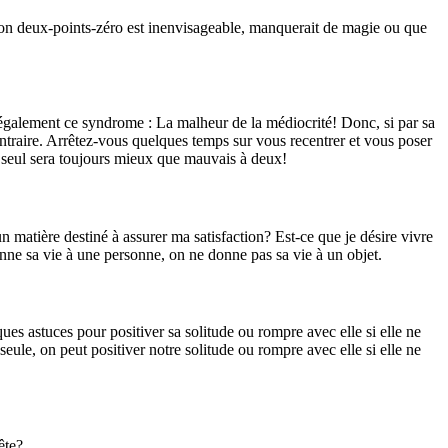
ction deux-points-zéro est inenvisageable, manquerait de magie ou que
e également ce syndrome : La malheur de la médiocrité! Donc, si par sa
traire. Arrêtez-vous quelques temps sur vous recentrer et vous poser
 seul sera toujours mieux que mauvais à deux!
n matière destiné à assurer ma satisfaction? Est-ce que je désire vivre
ne sa vie à une personne, on ne donne pas sa vie à un objet.
s astuces pour positiver sa solitude ou rompre avec elle si elle ne
ule, on peut positiver notre solitude ou rompre avec elle si elle ne
ête?