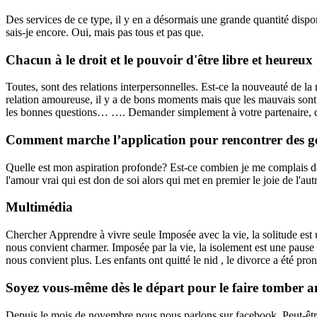
Des services de ce type, il y en a désormais une grande quantité dispo
sais-je encore. Oui, mais pas tous et pas que.
Chacun à le droit et le pouvoir d'être libre et heureux
Toutes, sont des relations interpersonnelles. Est-ce la nouveauté de 
relation amoureuse, il y a de bons moments mais que les mauvais sont
les bonnes questions… …. Demander simplement à votre partenaire, de
Comment marche l’application pour rencontrer des 
Quelle est mon aspiration profonde? Est-ce combien je me complais dans 
l'amour vrai qui est don de soi alors qui met en premier le joie de 
Multimédia
Chercher Apprendre à vivre seule Imposée avec la vie, la solitude est
nous convient charmer. Imposée par la vie, la isolement est une pause 
nous convient plus. Les enfants ont quitté le nid , le divorce a été pro
Soyez vous-même dès le départ pour le faire tomber
Depuis le mois de novembre nous nous parlons sur facebook. Peut-être a