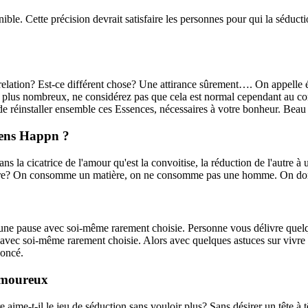
nible. Cette précision devrait satisfaire les personnes pour qui la sédu
la relation? Est-ce différent chose? Une attirance sûrement…. On appell
 plus nombreux, ne considérez pas que cela est normal cependant au con
 réinstaller ensemble ces Essences, nécessaires à votre bonheur. Beau
gens Happn ?
la cicatrice de l'amour qu'est la convoitise, la réduction de l'autre à u
l'autre? On consomme un matière, on ne consomme pas une homme. On don
 une pause avec soi-même rarement choisie. Personne vous délivre quelque
avec soi-même rarement choisie. Alors avec quelques astuces sur vivre se
noncé.
 amoureux
ime-t-il le jeu de séduction sans vouloir plus? Sans désirer un tête à t