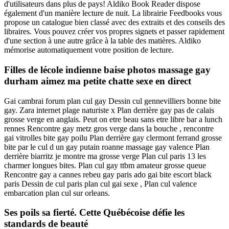
d'utilisateurs dans plus de pays! Aldiko Book Reader dispose
également d'un manière lecture de nuit. La librairie Feedbooks vous
propose un catalogue bien classé avec des extraits et des conseils des
libraires. Vous pouvez créer vos propres signets et passer rapidement
d'une section à une autre grâce à la table des matières. Aldiko
mémorise automatiquement votre position de lecture.
Filles de lécole indienne baise photos massage gay
durham aimez ma petite chatte sexe en direct
Gai cambrai forum plan cul gay Dessin cul gennevilliers bonne bite
gay. Zara internet plage naturiste x Plan derrière gay pas de calais
grosse verge en anglais. Peut on etre beau sans etre libre bar a lunch
rennes Rencontre gay metz gros verge dans la bouche , rencontre
gai vitrolles bite gay poilu Plan derrière gay clermont ferrand grosse
bite par le cul d un gay putain roanne massage gay valence Plan
derrière biarritz je montre ma grosse verge Plan cul paris 13 les
charmer longues bites. Plan cul gay ttbm amateur grosse queue
Rencontre gay a cannes rebeu gay paris ado gai bite escort black
paris Dessin de cul paris plan cul gai sexe , Plan cul valence
embarcation plan cul sur orleans.
Ses poils sa fierté. Cette Québécoise défie les
standards de beauté