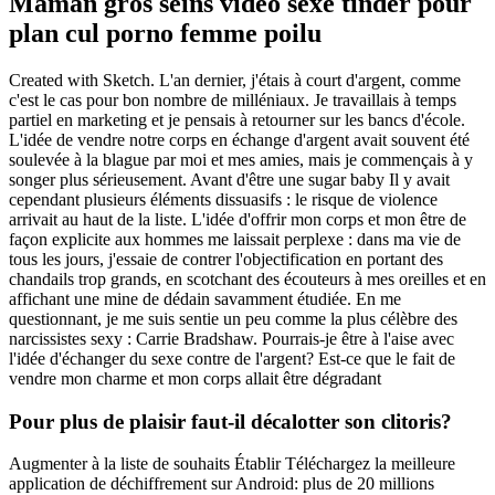
Maman gros seins video sexe tinder pour
plan cul porno femme poilu
Created with Sketch. L'an dernier, j'étais à court d'argent, comme
c'est le cas pour bon nombre de milléniaux. Je travaillais à temps
partiel en marketing et je pensais à retourner sur les bancs d'école.
L'idée de vendre notre corps en échange d'argent avait souvent été
soulevée à la blague par moi et mes amies, mais je commençais à y
songer plus sérieusement. Avant d'être une sugar baby Il y avait
cependant plusieurs éléments dissuasifs : le risque de violence
arrivait au haut de la liste. L'idée d'offrir mon corps et mon être de
façon explicite aux hommes me laissait perplexe : dans ma vie de
tous les jours, j'essaie de contrer l'objectification en portant des
chandails trop grands, en scotchant des écouteurs à mes oreilles et en
affichant une mine de dédain savamment étudiée. En me
questionnant, je me suis sentie un peu comme la plus célèbre des
narcissistes sexy : Carrie Bradshaw. Pourrais-je être à l'aise avec
l'idée d'échanger du sexe contre de l'argent? Est-ce que le fait de
vendre mon charme et mon corps allait être dégradant
Pour plus de plaisir faut-il décalotter son clitoris?
Augmenter à la liste de souhaits Établir Téléchargez la meilleure
application de déchiffrement sur Android: plus de 20 millions