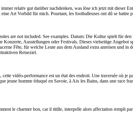
 immer relativ gut darüber nachdenken, was löse ich jetzt mit dieser E
eine Art Vorbild für mich. Pourtant, les footballeuses ont dû se battre p
ites are not included. See examples. Datum: Die Kultur spielt für den
 Konzerte, Ausstellungen oder Festivals. Dieses vielseitige Angebot sp
 Lucerne Fête, für welche Leute aus dem Ausland extra anreisen und in
traktiven Reiseziel.
cette vidéo-performance est un état des endroit. Une traversée où je par
 unique jeune homme éduqué en Savoie, à Aix les Bains, dans une race f
le charmer bon, car il titille, interpelle alors affectation rempli par