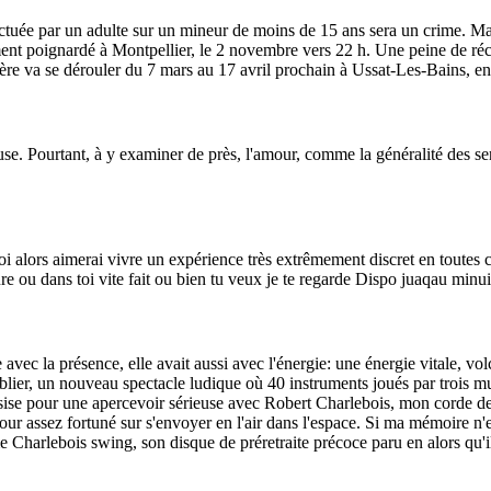
ctuée par un adulte sur un mineur de moins de 15 ans sera un crime. Mais
nt poignardé à Montpellier, le 2 novembre vers 22 h. Une peine de récl
ière va se dérouler du 7 mars au 17 avril prochain à Ussat-Les-Bains, en
use. Pourtant, à y examiner de près, l'amour, comme la généralité des sen
toi alors aimerai vivre un expérience très extrêmement discret en toutes 
re ou dans toi vite fait ou bien tu veux je te regarde Dispo juaqau minui
ue avec la présence, elle avait aussi avec l'énergie: une énergie vitale, 
lier, un nouveau spectacle ludique où 40 instruments joués par trois mu
sise pour une apercevoir sérieuse avec Robert Charlebois, mon corde de 18
n jour assez fortuné sur s'envoyer en l'air dans l'espace. Si ma mémoire n'
 Charlebois swing, son disque de préretraite précoce paru en alors qu'il