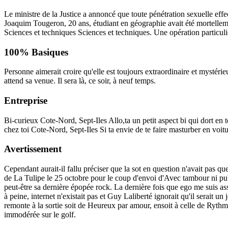
Le ministre de la Justice a annoncé que toute pénétration sexuelle effe
Joaquim Tougeron, 20 ans, étudiant en géographie avait été mortelleme
Sciences et techniques Sciences et techniques. Une opération particul
100% Basiques
Personne aimerait croire qu'elle est toujours extraordinaire et mystérie
attend sa venue. Il sera là, ce soir, à neuf temps.
Entreprise
Bi-curieux Cote-Nord, Sept-Iles Allo,ta un petit aspect bi qui dort en 
chez toi Cote-Nord, Sept-Iles Si ta envie de te faire masturber en voitu
Avertissement
Cependant aurait-il fallu préciser que la sot en question n'avait pas q
de La Tulipe le 25 octobre pour le coup d'envoi d'Avec tambour ni pub
peut-être sa dernière épopée rock. La dernière fois que ego me suis as
à peine, internet n'existait pas et Guy Laliberté ignorait qu'il serait u
remonte à la sortie soit de Heureux par amour, ensoit à celle de Rythme
immodérée sur le golf.