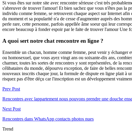
Si vous êtes sur notre site avec rencontre sérieuse c'est très probabl
s'abreuver de trouver l'amour! Et bien sachez que vous n'êtes pas la pr
individu comme femme, se retrouvent chaque aspect sur Internet afin de 
du moment et sa popularité n'a de cesse d'augmenter auprès des homme 
perle rare, cette personne, parfois appellée âme soeur qui leur corres
encore beaucoup à fonder espoir par le faite de trouver l'amour Une fo
A quoi sert notre chat rencontre en ligne ?
Ensemble un chacun, homme comme femme, peut venir y échanger et dial
ou homosexuel, que vous ayez vingt ans ou soixante-dix ans, combien
charmer, toutes les sortes de rencontres y sont représentées, de la ren
célibataires du monde, dépourvu exception, de faire de belles rencon
nouveaux inscrits chaque jour, la formule de dispute en ligne plait à
risquez pas d'être déçu car l'inscription est un développement vraiment 
Prev Post
Rencontres avec lappartement nous pouvons prendre une douche ens
Next Post
Rencontres dans WhatsApp contacts photos nues
Trend