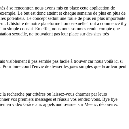
ltés à se rencontrer, nous avons mis en place cette application de
r exemple. Le but est donc atteint et chaque semaine de plus en plus de
aires potentiels. Le concept séduit une foule de plus en plus importante
heur. L'histoire de notre plateforme homosexuelle Tout a commencé il y
e d'un simple constat. En effet, nous nous sommes rendu compte que
ation sexuelle, ne trouvaient pas leur place sur des sites très
visiblement il pas semble pas facile à trouver car nous voilà ici si
Pour faire court l'envie de diviser les joies simples que la ardeur peut
 la recherche par critères ou laissez-vous charmer par leurs
l, donner vos premiers messages et réussir vos rendez-vous. Bye bye
retien en vidéo Grâce aux appels audiovisuel sur Meetic, découvrez