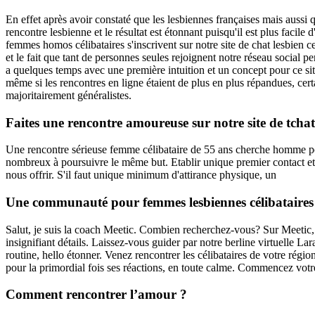
En effet après avoir constaté que les lesbiennes françaises mais aussi 
rencontre lesbienne et le résultat est étonnant puisqu'il est plus faci
femmes homos célibataires s'inscrivent sur notre site de chat lesbien c
et le fait que tant de personnes seules rejoignent notre réseau socia
a quelques temps avec une première intuition et un concept pour ce si
même si les rencontres en ligne étaient de plus en plus répandues, certa
majoritairement généralistes.
Faites une rencontre amoureuse sur notre site de tchat
Une rencontre sérieuse femme célibataire de 55 ans cherche homme pour
nombreux à poursuivre le même but. Etablir unique premier contact et la
nous offrir. S'il faut unique minimum d'attirance physique, un
Une communauté pour femmes lesbiennes célibataires
Salut, je suis la coach Meetic. Combien recherchez-vous? Sur Meetic, l
insignifiant détails. Laissez-vous guider par notre berline virtuelle L
routine, hello étonner. Venez rencontrer les célibataires de votre rég
pour la primordial fois ses réactions, en toute calme. Commencez votre
Comment rencontrer l’amour ?