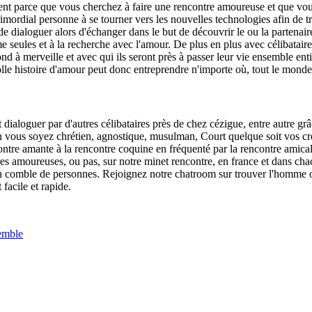
ement parce que vous cherchez à faire une rencontre amoureuse et que vou
imordial personne à se tourner vers les nouvelles technologies afin de tro
dialoguer alors d'échanger dans le but de découvrir le ou la partenaire 
seules et à la recherche avec l'amour. De plus en plus avec célibataires
pond à merveille et avec qui ils seront près à passer leur vie ensemble e
lle histoire d'amour peut donc entreprendre n'importe où, tout le monde 
oguer par d'autres célibataires près de chez cézigue, entre autre grâ
 vous soyez chrétien, agnostique, musulman, Court quelque soit vos cr
contre amante à la rencontre coquine en fréquenté par la rencontre amica
tres amoureuses, ou pas, sur notre minet rencontre, en france et dans 
 un comble de personnes. Rejoignez notre chatroom sur trouver l'homme o
facile et rapide.
emble