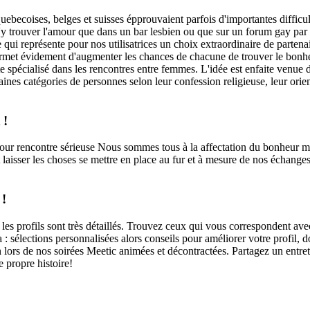
quebecoises, belges et suisses épprouvaient parfois d'importantes difficu
le d'y trouver l'amour que dans un bar lesbien ou que sur un forum gay pa
e qui représente pour nos utilisatrices un choix extraordinaire de parten
l permet évidement d'augmenter les chances de chacune de trouver le bon
te spécialisé dans les rencontres entre femmes. L'idée est enfaite venu
ines catégories de personnes selon leur confession religieuse, leur orient
 !
 rencontre sérieuse Nous sommes tous à la affectation du bonheur mais 
isser les choses se mettre en place au fur et à mesure de nos échanges. 
 !
es profils sont très détaillés. Trouvez ceux qui vous correspondent avec
ara : sélections personnalisées alors conseils pour améliorer votre profi
ion lors de nos soirées Meetic animées et décontractées. Partagez un ent
 propre histoire!