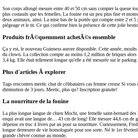
Son corps allongé mesure entre 40 et 50 cm sans compter la queue touf
plus costauds que les femelles. La fouine est un peu plus fine et moins
deux animaux, ainsi. La mise bas de la portée qui compte entre 2 et 5 pet
piégeage et le tir. Ce qui confirme bien la présence de cette jolie best
Produits frÃ©quemment achetÃ©s ensemble
Ça y est, le nouveau Guinness aurore disponible. Cette année, moults re
du clown. La collection compte au moins 1,2 million de briques alors
3,4 kg. Elle était tellement longue qu'elle a été mesurée sur le parking
Plus d'articles Ã explorer
Tags rencontres meetic chat de célibataires cas femme creuse Si vous ch
diminution de 3 jours. Meetic, plus qu? Inscription gratuite!
La nourriture de la fouine
La plus longue langue de chien Mochi, une femelle saint-bernard des É
enqui avait une langue de… 43 cm de long! Elle mesure 44,6 cm de gr
dépense en truc 4 livres par an pour sa nourriture. Curieusement, Fredd
longue demeurer de vie homologuée pour son sorte. Né le 1er févrieril
grande chèvre connue au monde.