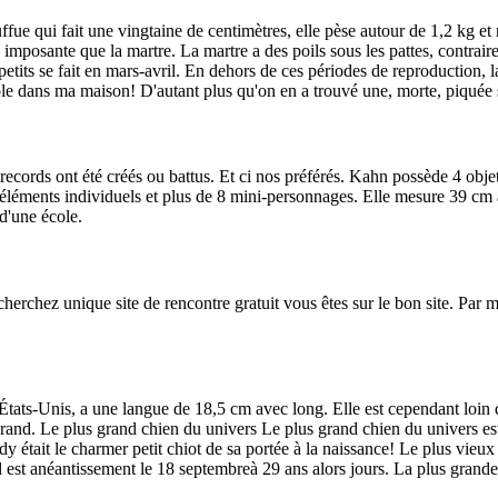
fue qui fait une vingtaine de centimètres, elle pèse autour de 1,2 kg 
 imposante que la martre. La martre a des poils sous les pattes, contrair
its se fait en mars-avril. En dehors de ces périodes de reproduction, la f
iole dans ma maison! D'autant plus qu'on en a trouvé une, morte, piquée sur
cords ont été créés ou battus. Et ci nos préférés. Kahn possède 4 objets
 éléments individuels et plus de 8 mini-personnages. Elle mesure 39 cm
 d'une école.
erchez unique site de rencontre gratuit vous êtes sur le bon site. Par mo
tats-Unis, a une langue de 18,5 cm avec long. Elle est cependant loin 
and. Le plus grand chien du univers Le plus grand chien du univers e
y était le charmer petit chiot de sa portée à la naissance! Le plus vieux
 est anéantissement le 18 septembreà 29 ans alors jours. La plus grand