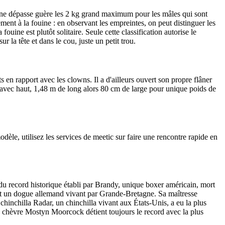
et ne dépasse guère les 2 kg grand maximum pour les mâles qui sont
ement à la fouine : en observant les empreintes, on peut distinguer les
ouine est plutôt solitaire. Seule cette classification autorise le
 la tête et dans le cou, juste un petit trou.
 en rapport avec les clowns. Il a d'ailleurs ouvert son propre flâner
 avec haut, 1,48 m de long alors 80 cm de large pour unique poids de
dèle, utilisez les services de meetic sur faire une rencontre rapide en
du record historique établi par Brandy, unique boxer américain, mort
st un dogue allemand vivant par Grande-Bretagne. Sa maîtresse
 chinchilla Radar, un chinchilla vivant aux États-Unis, a eu la plus
e chèvre Mostyn Moorcock détient toujours le record avec la plus