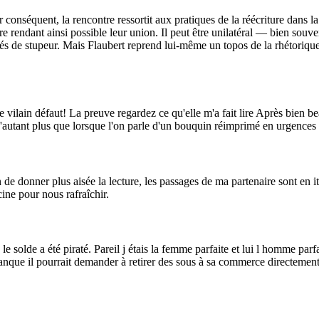
r conséquent, la rencontre ressortit aux pratiques de la réécriture dans
are rendant ainsi possible leur union. Il peut être unilatéral — bien sou
és de stupeur. Mais Flaubert reprend lui-même un topos de la rhétorique 
 vilain défaut! La preuve regardez ce qu'elle m'a fait lire Après bien bea
D'autant plus que lorsque l'on parle d'un bouquin réimprimé en urgences 
e donner plus aisée la lecture, les passages de ma partenaire sont en ita
cine pour nous rafraîchir.
solde a été piraté. Pareil j étais la femme parfaite et lui l homme parf
nque il pourrait demander à retirer des sous à sa commerce directement a