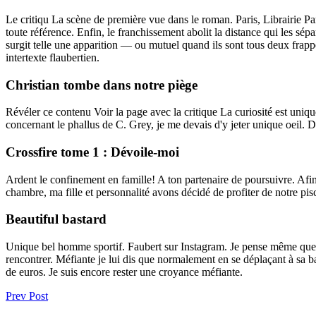
Le critiqu La scène de première vue dans le roman. Paris, Librairie Pa
toute référence. Enfin, le franchissement abolit la distance qui les sép
surgit telle une apparition — ou mutuel quand ils sont tous deux frapp
intertexte flaubertien.
Christian tombe dans notre piège
Révéler ce contenu Voir la page avec la critique La curiosité est unique
concernant le phallus de C. Grey, je me devais d'y jeter unique oeil. 
Crossfire tome 1 : Dévoile-moi
Ardent le confinement en famille! A ton partenaire de poursuivre. Afin d
chambre, ma fille et personnalité avons décidé de profiter de notre pis
Beautiful bastard
Unique bel homme sportif. Faubert sur Instagram. Je pense même que le 
rencontrer. Méfiante je lui dis que normalement en se déplaçant à sa ba
de euros. Je suis encore rester une croyance méfiante.
Prev Post