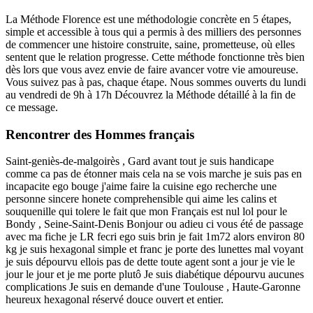
La Méthode Florence est une méthodologie concrète en 5 étapes,
simple et accessible à tous qui a permis à des milliers des personnes
de commencer une histoire construite, saine, prometteuse, où elles
sentent que le relation progresse. Cette méthode fonctionne très bien
dès lors que vous avez envie de faire avancer votre vie amoureuse.
Vous suivez pas à pas, chaque étape. Nous sommes ouverts du lundi
au vendredi de 9h à 17h Découvrez la Méthode détaillé à la fin de
ce message.
Rencontrer des Hommes français
Saint-geniès-de-malgoirès , Gard avant tout je suis handicape
comme ca pas de étonner mais cela na se vois marche je suis pas en
incapacite ego bouge j'aime faire la cuisine ego recherche une
personne sincere honete comprehensible qui aime les calins et
souquenille qui tolere le fait que mon Français est nul lol pour le
Bondy , Seine-Saint-Denis Bonjour ou adieu ci vous été de passage
avec ma fiche je LR fecri ego suis brin je fait 1m72 alors environ 80
kg je suis hexagonal simple et franc je porte des lunettes mal voyant
je suis dépourvu ellois pas de dette toute agent sont a jour je vie le
jour le jour et je me porte plutô Je suis diabétique dépourvu aucunes
complications Je suis en demande d'une Toulouse , Haute-Garonne
heureux hexagonal réservé douce ouvert et entier.