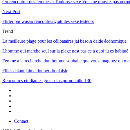
Où rencontrer des femmes à Toulouse sexe Vous ne pouvez pas perme
Next Post
Flirter par wasap rencontres gratuites sexe testeurs
Trend
La meilleure plage pour les célibataires jai besoin daide économique
Lhomme qui marche seul sur la plage nest pas ce à quoi tu es habitué
Femme à la recherche dun homme souhaite que vous imaginez un mas
Filles datant jaime donner du plaisir
Rencontres étudiantes gros seins porno taille 130
Contact