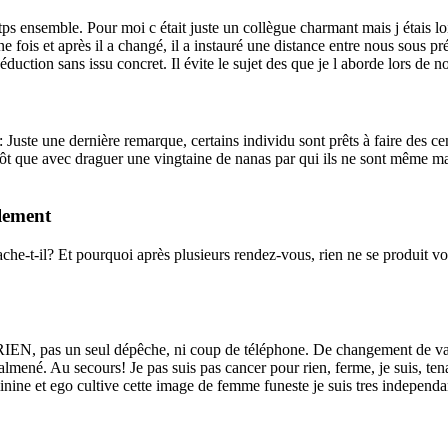
tps ensemble. Pour moi c était juste un collègue charmant mais j étais l
 fois et après il a changé, il a instauré une distance entre nous sous préte
séduction sans issu concret. Il évite le sujet des que je l aborde lors de 
: Juste une dernière remarque, certains individu sont prêts à faire des
ôt que avec draguer une vingtaine de nanas par qui ils ne sont même mar
plement
ache-t-il? Et pourquoi après plusieurs rendez-vous, rien ne se produit v
IEN, pas un seul dépêche, ni coup de téléphone. De changement de vacanc
lmené. Au secours! Je pas suis pas cancer pour rien, ferme, je suis, tena
inine et ego cultive cette image de femme funeste je suis tres independan