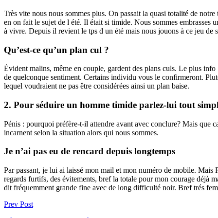
Très vite nous nous sommes plus. On passait la quasi totalité de notre 
en on fait le sujet de l été. Il était si timide. Nous sommes embrasses une
à vivre. Depuis il revient le tps d un été mais nous jouons à ce jeu de 
Qu’est-ce qu’un plan cul ?
Évident malins, même en couple, gardent des plans culs. Le plus info 
de quelconque sentiment. Certains individu vous le confirmeront. Plut
lequel voudraient ne pas être considérées ainsi un plan baise.
2. Pour séduire un homme timide parlez-lui tout sim
Pénis : pourquoi préfère-t-il attendre avant avec conclure? Mais que c
incarnent selon la situation alors qui nous sommes.
Je n’ai pas eu de rencard depuis longtemps
Par passant, je lui ai laissé mon mail et mon numéro de mobile. Mais R
regards furtifs, des évitements, bref la totale pour mon courage déjà ma
dit fréquemment grande fine avec de long difficulté noir. Bref trés fem
Prev Post