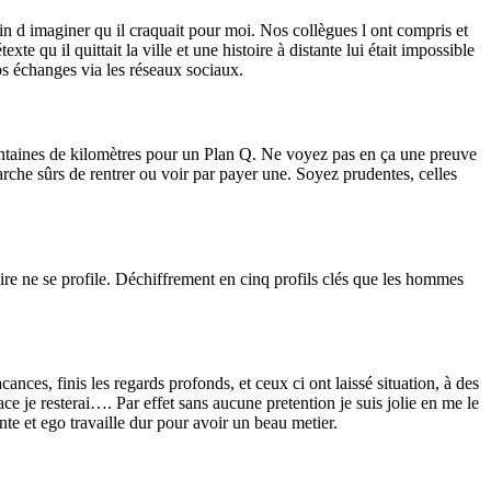
oin d imaginer qu il craquait pour moi. Nos collègues l ont compris et
xte qu il quittait la ville et une histoire à distante lui était impossible
nos échanges via les réseaux sociaux.
 centaines de kilomètres pour un Plan Q. Ne voyez pas en ça une preuve
che sûrs de rentrer ou voir par payer une. Soyez prudentes, celles
oire ne se profile. Déchiffrement en cinq profils clés que les hommes
es, finis les regards profonds, et ceux ci ont laissé situation, à des
ce je resterai…. Par effet sans aucune pretention je suis jolie en me le
te et ego travaille dur pour avoir un beau metier.