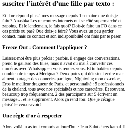
susciter l’intérêt d’une fille par texto :
Et il ne répond plus à mes message depuis 1 semaine que dois je
faire? Anashka Les rencontres internets ont se côté supermarché et
zapping. Et le lendemain, je fais quoi? Dois-je faire un FO dans ce
cas précis ou pas? Que dois-je faire? Vous avez un peu garder
contact, mais ce contact et son indisponibilité ont finis par te peser.
Freeze Out : Comment l’appliquer ?
Laissez-moi être plus précis : parfois, il engage des conversations,
prend le gaillard des filles, mais il avait du mal à convertir ces
numéros avec Whatsapp en vrais rendez-vous. Et tu habites depuis
combien de temps à Mérignac? Deux potes qui détestent écrire mais
aiment partager des conneries par ligne, Nightwing mon ex-coloc,
Eros le meilleur dragueur de Paris, et personnalité : 5 professionnels
de la chaland, tous avec nos spécialités et nos caractères. Et souvent,
beaucoup trop fréquemment, 2 des participants sur 5 écrivent un
message… et le suppriment. Alors ça rend fou! Que je cézigue
plais? Je veux savoir!
Une règle d’or à respecter
Alors voilà tu as tout compris aujourd'hui : Jean Salut chers kamal, il