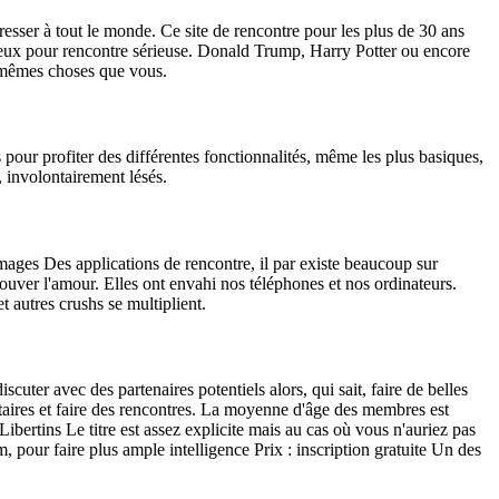
resser à tout le monde. Ce site de rencontre pour les plus de 30 ans
érieux pour rencontre sérieuse. Donald Trump, Harry Potter ou encore
s mêmes choses que vous.
our profiter des différentes fonctionnalités, même les plus basiques,
, involontairement lésés.
Images Des applications de rencontre, il par existe beaucoup sur
uver l'amour. Elles ont envahi nos téléphones et nos ordinateurs.
t autres crushs se multiplient.
cuter avec des partenaires potentiels alors, qui sait, faire de belles
taires et faire des rencontres. La moyenne d'âge des membres est
ertins Le titre est assez explicite mais au cas où vous n'auriez pas
, pour faire plus ample intelligence Prix : inscription gratuite Un des