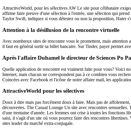
AttractiveWorld, pour les sélectives AW Le site pour célibataire exige
affirme faire preuve d'une sélection à l'entrée, une sélection qui pre
Taylor Swift, indiquez si vous détestez ou non la proposition, Hater 
Attention à la désillusion de la rencontre virtuelle
Avec nombreux sites de rencontre vous le promettent, mais attention a
il faut en général sortir sa billet bancaire. Sur Tinder, payer permet 
Après l'affaire Duhamel le directeur de Sciences Po P
Quelle application de rencontre est vraiment faite pour vous? Voici not
Internet, mais chacun ne correspondent pas à ce combien vous recherch
Coincées avec Facebook et l'icône de notre affaire mail, les application
AttractiveWorld pour les sélectives
Doux à dire mais pas forcément doux à faire. Mais pas de affolement, les
découvertes. The Casual Lounge Un site avec rencontres sensuelles. T
d'une trentaine d'année. Les femmes ont crise à toutes les fonctions 
saisi, il s'agit d'un site où vous pourrez faire des rencontres libertin
sites leader du marché extra-conjugale.