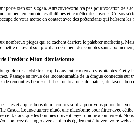
ant porte bien son slogan. AttractiveWorld n'a pas pour vocation de s'ad
nd notamment en compte les diplômes et le métier des inscrits. Cursus s
s'occupe de vous mettre en contact avec des prétendants qui haïssent le
ux nombreux pièges qui se cachent derrière le palabrer marketing. Mais p
avec mettre en avant son profil au détriment des comptes sans abonnement
aris Frédéric Mion démissionne
re guide sur choisir le site qui convient le mieux à vos attentes. Getty 
ez. Passage en revue des incontournable de la drague connectée sur tro
s de rencontres fleurissent. Les notifications de matchs, de fascination e
 sites et applications de rencontres sont là pour vous permettre avec dis
he Casual Lounge aurore plutôt une plateforme pour flirter avec céliba
librement, donc que les hommes doivent payer unique abonnement. NousLib
es. Vous pourrez échanger avec chat mais également à travers votre webcam