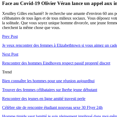
Face au Covid-19 Olivier Véran lance un appel aux inf
Xeuilley Gilles enchanté! Je recherche une amante d'environ 60 ans po
célibataires de tous âges et de tous milieux sociaux. Vous déposez votre
la solitude. Que vous soyez unique homme divorcée, une jeune femme 
cherchent la même chose que vous.
Prev Post
Je veux rencontrer des femmes à Elizabethtown si vous aimez un cad
Next Post
Rencontrer des hommes Eindhoven respect passif propreté discret
Trend
Bien connaître les hommes pour une réunion aujourdhui
Trouver des femmes célibataires sur lherbe jeune débutant
Rencontrer des jeunes en ligne amitié travesti perle
Célèbre site de rencontre étudiant nouveau sexe 30 Flyer 24h
Homme timide veut lamitié je suis pleinement impliqué dans moi-mê