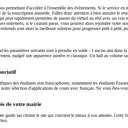
us permettant d'accéder à l'ensemble des évènements. Si le service en 
e de la souscription annuelle. Faîtes donc attention à bien annuler le ren
i peut rapidement permettre de passer du virtuel au réel avec un vrai re
ques entretiens, si le courant passe, vous pourrez alors rejoindre votre 
 weekends sont alors la meilleure solution pour progresser petit à petit,
es paramètres suivants sont à prendre en solde : 1 aucun ami dans la v
ement, malgré une apparence austère et classique. Un hall au volume sai
ociatif
écifiques des étudiants non francophones, notamment les étudiants Erasm
notre sélection d'applications de cours avec français. Ne vous êtes-vou
ès de votre mairie
re guide sur choisir le site qui convient le mieux à vos attentes. Getty 
chez.