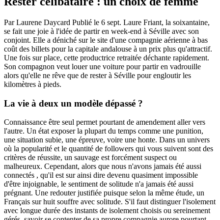
Rester célibataire : un choix de femme
Par Laurene Daycard Publié le 6 sept. Laure Friant, la soixantaine,
se fait une joie à l'idée de partir en week-end à Séville avec son
conjoint. Elle a déniché sur le site d'une compagnie aérienne à bas
coût des billets pour la capitale andalouse à un prix plus qu'attractif.
Une fois sur place, cette productrice retraitée déchante rapidement.
Son compagnon veut louer une voiture pour partir en vadrouille
alors qu'elle ne rêve que de rester à Séville pour engloutir les
kilomètres à pieds.
La vie à deux un modèle dépassé ?
Connaissance être seul permet pourtant de amendement aller vers
l'autre. Un état exposer la plupart du temps comme une punition,
une situation subie, une épreuve, voire une honte. Dans un univers
où la popularité et le quantité de followers qui vous suivent sont des
critères de réussite, un sauvage est forcément suspect ou
malheureux. Cependant, alors que nous n'avons jamais été aussi
connectés , qu'il est sur ainsi dire devenu quasiment impossible
d'être injoignable, le sentiment de solitude n'a jamais été aussi
prégnant. Une redouter justifiée puisque selon la même étude, un
Français sur huit souffre avec solitude. S'il faut distinguer l'isolement
avec longue durée des instants de isolement choisis ou sereinement
gérés, savoir se contenter de sa propre compagnie aurore pourtant