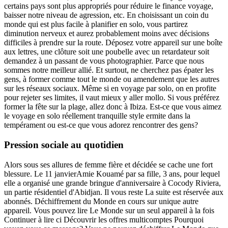
certains pays sont plus appropriés pour réduire le finance voyage,
baisser notre niveau de agression, etc. En choisissant un coin du
monde qui est plus facile à planifier en solo, vous partirez
diminution nerveux et aurez probablement moins avec décisions
difficiles à prendre sur la route. Déposez votre appareil sur une boîte
aux lettres, une clôture soit une poubelle avec un retardateur soit
demandez à un passant de vous photographier. Parce que nous
sommes notre meilleur allié. Et surtout, ne cherchez pas épater les
gens, à former comme tout le monde ou amendement que les autres
sur les réseaux sociaux. Même si en voyage par solo, on en profite
pour rejeter ses limites, il vaut mieux y aller mollo. Si vous préférez
former la fête sur la plage, allez donc à Ibiza. Est-ce que vous aimez
le voyage en solo réellement tranquille style ermite dans la
tempérament ou est-ce que vous adorez rencontrer des gens?
Pression sociale au quotidien
Alors sous ses allures de femme fière et décidée se cache une fort
blessure. Le 11 janvierAmie Kouamé par sa fille, 3 ans, pour lequel
elle a organisé une grande bringue d'anniversaire à Cocody Riviera,
un partie résidentiel d'Abidjan. Il vous reste La suite est réservée aux
abonnés. Déchiffrement du Monde en cours sur unique autre
appareil. Vous pouvez lire Le Monde sur un seul appareil à la fois
Continuer à lire ci Découvrir les offres multicomptes Pourquoi