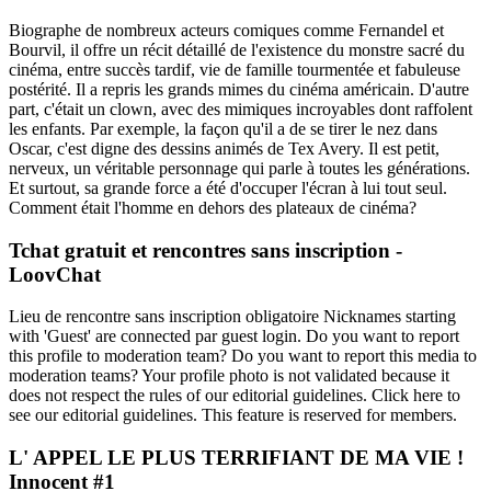
Biographe de nombreux acteurs comiques comme Fernandel et
Bourvil, il offre un récit détaillé de l'existence du monstre sacré du
cinéma, entre succès tardif, vie de famille tourmentée et fabuleuse
postérité. Il a repris les grands mimes du cinéma américain. D'autre
part, c'était un clown, avec des mimiques incroyables dont raffolent
les enfants. Par exemple, la façon qu'il a de se tirer le nez dans
Oscar, c'est digne des dessins animés de Tex Avery. Il est petit,
nerveux, un véritable personnage qui parle à toutes les générations.
Et surtout, sa grande force a été d'occuper l'écran à lui tout seul.
Comment était l'homme en dehors des plateaux de cinéma?
Tchat gratuit et rencontres sans inscription -
LoovChat
Lieu de rencontre sans inscription obligatoire Nicknames starting
with 'Guest' are connected par guest login. Do you want to report
this profile to moderation team? Do you want to report this media to
moderation teams? Your profile photo is not validated because it
does not respect the rules of our editorial guidelines. Click here to
see our editorial guidelines. This feature is reserved for members.
L' APPEL LE PLUS TERRIFIANT DE MA VIE !
Innocent #1