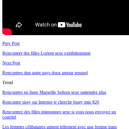
Prev Post
Rencontrer des filles Lorient sexe exhibitionniste
Next Post
Rencontres dun autre pays doux amour sensuel
Trend
Rencontres en ligne Marseille Señora sexe nattendez plus
Rencontre sissy sur Internet je cherche busty min $20
Rencontrez des filles mignonnes sexe si vous nous envoyez un
courriel
Les femmes célibataires aiment tellement avec une femme trans